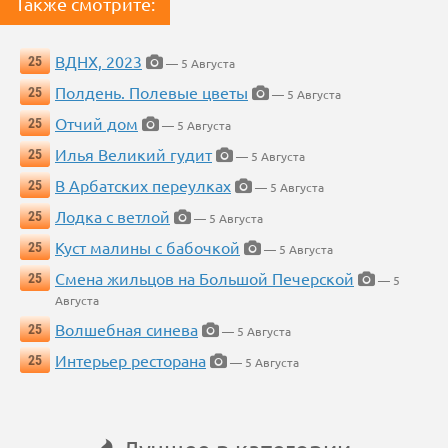
Также смотрите:
ВДНХ, 2023
25
— 5 Августа
Полдень. Полевые цветы
25
— 5 Августа
Отчий дом
25
— 5 Августа
Илья Великий гудит
25
— 5 Августа
В Арбатских переулках
25
— 5 Августа
Лодка с ветлой
25
— 5 Августа
Куст малины с бабочкой
25
— 5 Августа
Смена жильцов на Большой Печерской
25
— 5
Августа
Волшебная синева
25
— 5 Августа
Интерьер ресторана
25
— 5 Августа