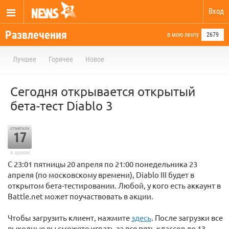
Вход
Развлечения
в мою ленту
2679
Лучшее
Горячее
Новое
Сегодня открывается открытый
бета-тест Diablo 3
отметили
17
в архиве
С 23:01 пятницы 20 апреля по 21:00 понедельника 23
апреля (по московскому времени), Diablo III будет в
открытом бета-тестировании. Любой, у кого есть аккаунт в
Battle.net может поучаствовать в акции.
Чтобы загрузить клиент, нажмите
здесь
. После загрузки все
выходные вы сможете играть за все пять классов до 13