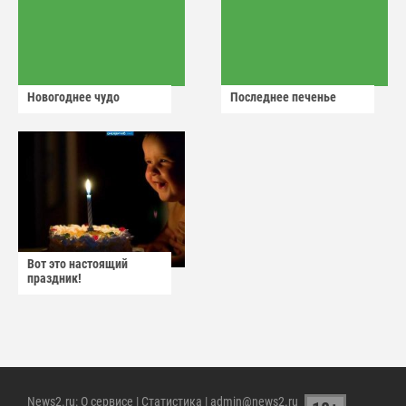
Новогоднее чудо
Последнее печенье
Вот это настоящий
праздник!
News2.ru
:
О сервисе
|
Статистика
| admin@news2.ru