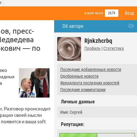
И
Вход
в мою ленту
2679
Об авторе
ов, пресс-
Медведева
Rjnkzhcrbq
ркович — по
Профиль
|
Статистика
ако
Последние добавленные новости
ападных
Одобренные новости
а
Френдлента последних новостей
Последние комментарии
Личные данные
и. Разговор происходит
Имя: Сергей
трации своей мысли
 появится и ваша soft
Репутация: