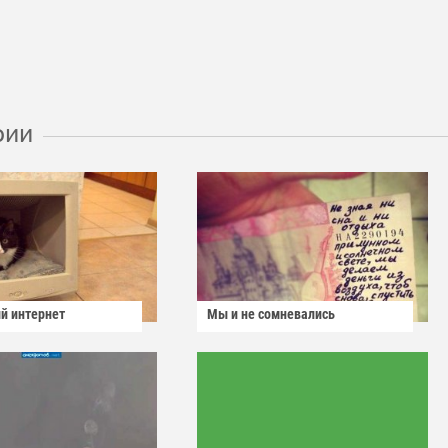
рии
й интернет
Мы и не сомневались