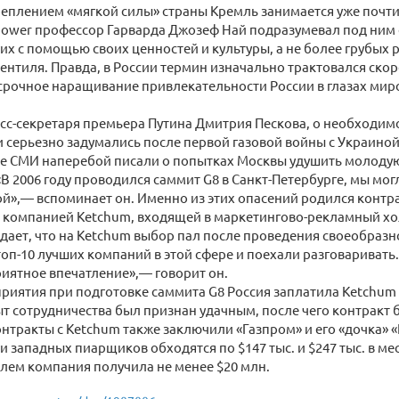
еплением «мягкой силы» страны Кремль занимается уже почти 
power профессор Гарварда Джозеф Най подразумевал под ним
гих с помощью своих ценностей и культуры, а не более грубых
вентиля. Правда, в России термин изначально трактовался скор
срочное наращивание привлекательности России в глазах мир
сс-секретаря премьера Путина Дмитрия Пескова, о необходи
и серьезно задумались после первой газовой войны с Украиной 
ые СМИ наперебой писали о попытках Москвы удушить молоду
В 2006 году проводился саммит G8 в Санкт-Петербурге, мы могл
й»,— вспоминает он. Именно из этих опасений родился контра
 компанией Ketchum, входящей в маркетингово-рекламный х
дает, что на Ketchum выбор пал после проведения своеобразн
топ-10 лучших компаний в этой сфере и поехали разговаривать
иятное впечатление»,— говорит он.
риятия при подготовке саммита G8 Россия заплатила Ketchum
ыт сотрудничества был признан удачным, после чего контракт 
Контракты с Ketchum также заключили «Газпром» и его «дочка» 
и западных пиарщиков обходятся по $147 тыс. и $247 тыс. в мес
лем компания получила не менее $20 млн.