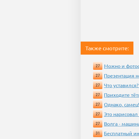
Также смотрите:
Можно и фотос
27
Презентация 
27
Что уставился?
27
Приходите тёт
27
Однако, самец!
27
Это нарисовал
27
Волга - машин
27
Бесплатный ин
31