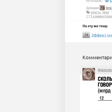
Источник:
k
Добавил
Rjnk
власть
,
пиар
2 комментари
На эту же тему:
Эффект «м
14
Комментари
Rjnkzhcrb