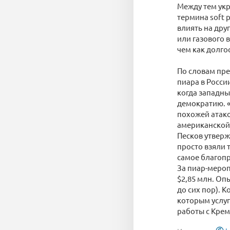
Между тем укр
термина soft 
влиять на дру
или газового 
чем как долго
По словам пре
пиара в Росси
когда западн
демократию. «
похожей атако
американской
Песков утверж
просто взяли 
самое благопр
За пиар-мероп
$2,85 млн. Оп
до сих пор). 
которым услуг
работы с Крем