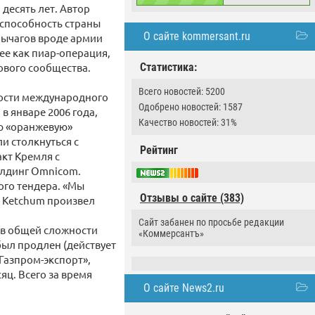
десять лет. Автор
 способность страны
О сайте kommersant.ru
 рычагов вроде армии
ее как пиар-операция,
ового сообщества.
Статистика:
Всего новостей: 5200
мости международного
Одобрено новостей: 1587
в январе 2006 года,
Качество новостей: 31%
ю «оранжевую»
и столкнуться с
Рейтинг
кт Кремля с
олдинг Omnicom.
ого тендера. «Мы
Отзывы о сайте (383)
. Ketchum произвел
Сайт забанен по просьбе редакции
 в общей сложности
«Коммерсантъ»
был продлен (действует
«Газпром-экспорт»,
яц. Всего за время
О сайте News2.ru