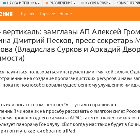
НАУКА И ТЕХНИКА
РАЗВЛЕЧЕНИЯ
КУХНЯ NEWS2
КОММЕНТАРИ
ения
Лучшее
Горячее
Новое
 вертикаль: замглавы АП Алексей Гром
ина Дмитрий Песков, пресс-секретарь 
ова (Владислав Сурков и Аркадий Дво
имости)
ся научиться пользоваться инструментами «мягкой силы». Одн
траченные на создание пропагандистских ресурсов и наем з
в, пока не поспособствовали существенному улучшению имидж
ть или писать о том, чего нет?» — устало спрашивает
енный чиновник на просьбу рассказать о «мягкой силе» Росси
 время прошлогоднего саммита АТЭС, так что в качестве иллюс
ьзует панораму Гонолулу. «Вот когда у нас такое будет в Сочи,
рит он и утыкается обратно в iPad.