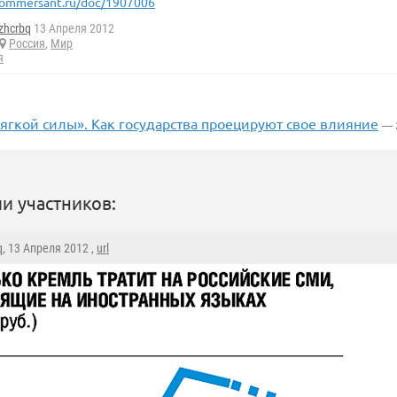
ommersant.ru/doc/1907006
zhcrbq
13 Апреля 2012
Россия
,
Мир
я
ягкой силы». Как государства проецируют свое влияние
— 
и участников:
q
, 13 Апреля 2012 ,
url