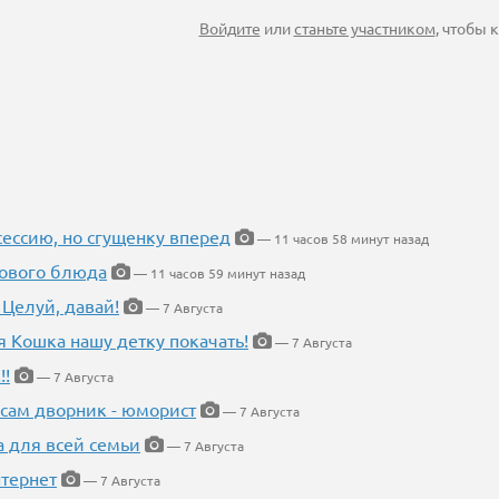
Войдите
или
станьте участником
, чтобы
ессию, но сгущенку вперед
— 11 часов 58 минут назад
нового блюда
— 11 часов 59 минут назад
 Целуй, давай!
— 7 Августа
я Кошка нашу детку покачать!
— 7 Августа
!!
— 7 Августа
 сам дворник - юморист
— 7 Августа
а для всей семьи
— 7 Августа
тернет
— 7 Августа