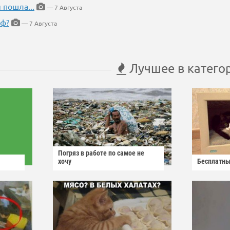
 пошла...
— 7 Августа
еф?
— 7 Августа
Лучшее в катего
Погряз в работе по самое не
хочу
Бесплатны