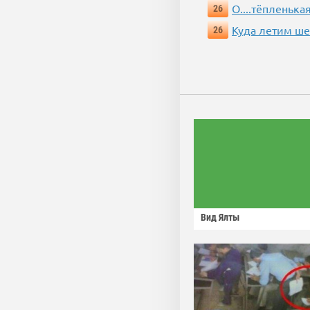
О....тёпленькая
26
Куда летим ш
26
Вид Ялты