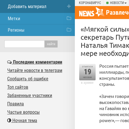
КОРОНАВИРУС
НОВОСТИ
Добавить материал
Развлеч
Метки
«Мягкой силы»
Регионы
секретарь Пут
Наталья Тимак
мере необход
Последние комментарии
Россия пытает
отметили
19
Читайте новости в телеграм
миллиарды, по
консультанто
человек
Сообщить об ошибке
в архиве
страны.
Топ сайтов
Забаненные участники
«Зачем говори
высокопоставл
Правила
на Гавайях во
Частые вопросы
чиновник испол
power»,— гово
Ночная тема