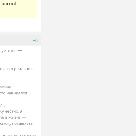
Concord-
+6
 суетится —
ех, кто реально в
войне.
сто навидался
рал…
жу честно, я
есть в жизни —
а смогут отдыхать
м новости о семьях