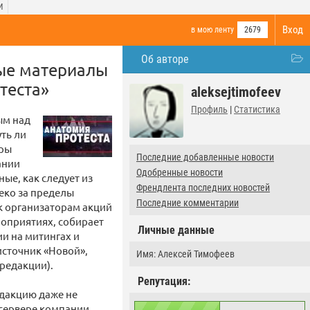
И
Вход
в мою ленту
2679
Об авторе
ные материалы
теста»
aleksejtimofeev
Профиль
|
Статистика
ым над
ть ли
оры
Последние добавленные новости
ании
Одобренные новости
ые, как следует из
Френдлента последних новостей
еко за пределы
Последние комментарии
 к организаторам акций
оприятиях, собирает
Личные данные
и на митингах и
источник «Новой»,
Имя: Алексей Тимофеев
редакции).
Репутация:
едакцию даже не
-сервере компании,