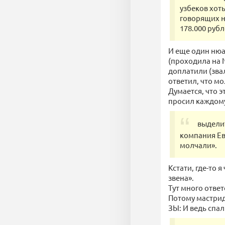
узбеков хоть
говорящих н
178.000 рубл
И еще один нюа
(проходила на 
доплатили (звал
ответил, что мо
Думается, что э
просил каждому
выделит
компания Ев
молчали».
Кстати, где-то 
звена».
Тут много ответ
Потому мастрид,
ЗЫ: И ведь спал