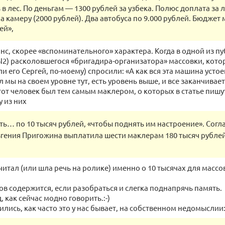
 в лес. По деньгам — 1300 рублей за узбека. Полюс доплата за 
а камеру (2000 рублей). Два автобуса по 9.000 рублей. Бюджет
ей»,
нс, скорее «вспоминательного» характера. Когда в одной из п
N2) расколовшегося «бригадира-организатора» массовки, кото
и его Сергей, по-моему) спросили: «А как вся эта машина устое
л мы на своем уровне тут, есть уровень выше, и все заканчивае
тот человек был тем самым маклером, о которых в статье пишу
 из них
ь… по 10 тысяч рублей, «чтобы поднять им настроение». Согла
гения Пригожина выплатила шести маклерам 180 тысяч рублей
я читал (или шла речь на ролике) именно о 10 тысячах для масс
ов содержится, если разобраться и слегка поднапрячь память.
 как сейчас модно говорить.:-)
ились, как часто это у нас бывает, на собственном недомыслии