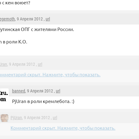
о с кем воюет?
egemoth
, 9 Апреля 2012 ,
url
утинская ОПГ с жителями России.
 в роли К.О.
Uran
, 9 Апреля 2012 ,
url
омментарий скрыт. Нажмите, чтобы показать.
banned
, 9 Апреля 2012 ,
url
PjUran в роли кремлебота. :)
PjUran
, 9 Апреля 2012 ,
url
Комментарий скрыт. Нажмите, чтобы показать.