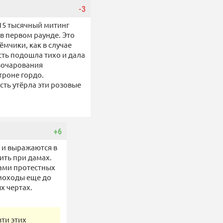
-3
15 тысячный митинг
 в первом раунде. Это
ёмчики, как в случае
сть подошла тихо и дала
азочарования
троне гордо.
сть утёрла эти розовые
+6
ы и выражаются в
ить при дамах.
рами протестных
умоходы еще до
х чертах.
зти этих