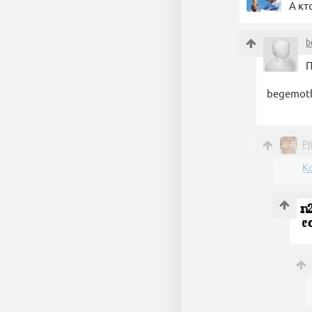
А кт
b
П
begemoth
Pj
К