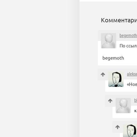
Комментари
begemoth
По ссыл
begemoth
aleks
«Нов
b
к