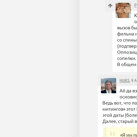
P
К
о
вызов бы
фильма н
со спины
(подтвер
Оппозици
сопелки.
В общем
HUKS
, 9 
Ай да в
основно
Ведь вот, что 
митингов» этот 
этой даты (боле
Далее, старый в
«Я им п