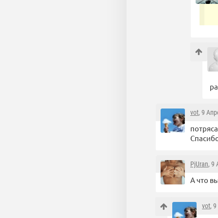
ра
vot
, 9 Ап
потряс
Спасибо
PjUran
, 9
А что в
vot
, 