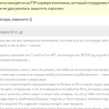
ты находятся на FTP-сервере компании, который сотрудники 
же не удосужились защитить паролем.
таре, извините:-))
 Апреля 2012 ,
url
ои, вы же все прекрасно понимаете, что власть и те, кто вокруг неё
арий, а мы в нём — мыши.
рыто, называя это *Justice For All*, используя нас ВСЕХ (ну, кроме т
овняных интересах…
ный вопрос: мол, с чего ты решил, что тебя не используют на твоей 
е отвечаю: я пошел в первую войну осознанно и добровольно — про
 и их рассказов о зверствах.
ять же серпентарий народ выводил на бойню в 93-м и врал, врал, в
ь врет, и прошлая, и те, кто вернулся из забытья 90-х, которое, ска
 с ужасом, опять зовут и тянут: нее, имярек, то, что у тебя что-то 
 надо идти и требовать больше, тогда ты и *вся страна в течении год
ли-мырли). Но и другая сторона пиздит, как троцкие.
б о дном: новости с негативом или с бардаком более популярны, че