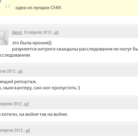
одно из лучших СМИ.
bleed
, 10 Апреля 2012 ,
url
это была ирония))
разумеется интриги-скандалы-расследования не могут б
сследованиях
реля 2012 ,
url
ающий репортаж.
, ньюсхантеру, сам мог пропустить :)
 Апреля 2012 ,
url
ы хотели, на войне так на войне.
9 Апреля 2012 ,
url