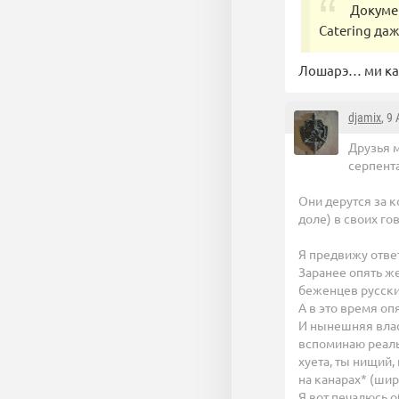
Докумен
Catering да
Лошарэ… ми кан
djamix
, 9
Друзья м
серпент
Они дерутся за ко
доле) в своих г
Я предвижу ответ
Заранее опять ж
беженцев русских
А в это время оп
И нынешняя власт
вспоминаю реально
хуета, ты нищий,
на канарах* (шир
Я вот печалюсь о