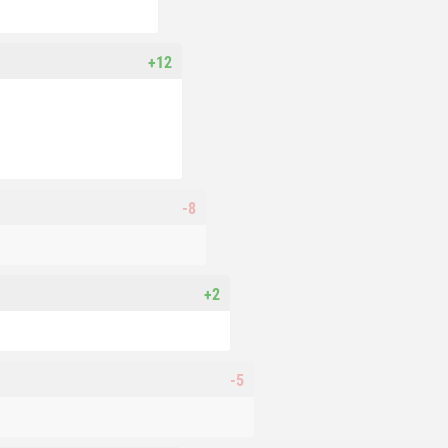
+12
-8
+2
-5