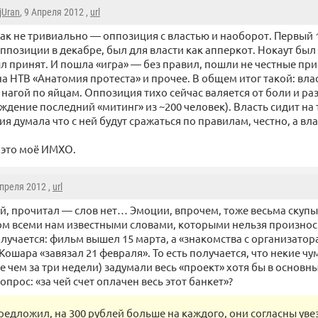
jUran
, 9 Апреля 2012 ,
url
ак не тривиально — оппозиция с властью и наоборот. Первый 
ппозиции в декабре, был для власти как апперкот. Нокаут был
л принят. И пошла «игра» — без правил, пошли не честные при
а НТВ «Анатомия протеста» и прочее. В общем итог такой: вла
 нагой по яйцам. Оппозиция тихо сейчас валяется от боли и р
ждение последний «митинг» из ~200 человек). Власть сидит на 
я думала что с ней будут сражаться по правилам, честно, а вла
 это моё ИМХО.
Апреля 2012 ,
url
эй, прочитал — слов нет… Эмоции, впрочем, тоже весьма скуп
м всеми нам известными словами, которыми нельзя произнос
получается: фильм вышел 15 марта, а «знакомства с организато
Кошара «завязал 21 февраля». То есть получается, что некие ч
е чем за три недели) задумали весь «проект» хотя бы в основны
опрос: «за чей счет оплачен весь этот банкет»?
редложил, на 300 рублей больше на каждого, они согласны уве