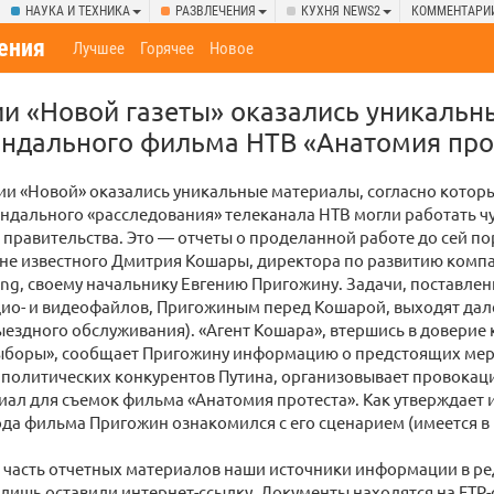
НАУКА И ТЕХНИКА
РАЗВЛЕЧЕНИЯ
КУХНЯ NEWS2
КОММЕНТАРИ
ения
Лучшее
Горячее
Новое
и «Новой газеты» оказались уникаль
андального фильма НТВ «Анатомия про
ии «Новой» оказались уникальные материалы, согласно котор
ндального «расследования» телеканала НТВ могли работать чу
 правительства. Это — отчеты о проделанной работе до сей п
 не известного Дмитрия Кошары, директора по развитию комп
ing, своему начальнику Евгению Пригожину. Задачи, поставленн
дио- и видеофайлов, Пригожиным перед Кошарой, выходят дал
ыездного обслуживания). «Агент Кошара», втершись в доверие
выборы», сообщает Пригожину информацию о предстоящих мер
политических конкурентов Путина, организовывает провокаци
иал для съемок фильма «Анатомия протеста». Как утверждает 
да фильма Пригожин ознакомился с его сценарием (имеется в 
 часть отчетных материалов наши источники информации в р
 лишь оставили интернет-ссылку. Документы находятся на FTP