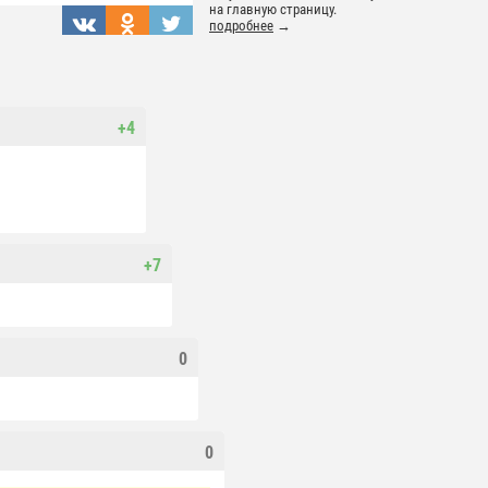
на главную страницу.
подробнее
→
+4
+7
0
0