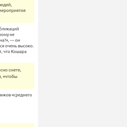
людей,
 мероприятия
убликаций
рому не
на?», — он
тся очень высоко.
т, что Кошара
сно смете,
, «чтобы
овиков «среднего
: