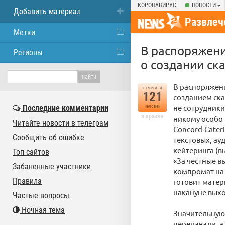
КОРОНАВИРУС
НОВОСТИ
Добавить материал
Развлеч
Метки
В распоряжени
Регионы
о создании ск
В распоряжен
отметили
121
созданием ска
не сотрудники
Последние комментарии
человек
в архиве
никому особо
Читайте новости в телеграм
Concord-Cater
Сообщить об ошибке
текстовых, ау
кейтеринга (в
Топ сайтов
«За честные 
Забаненные участники
компромат на 
Правила
готовит матер
накануне выхо
Частые вопросы
Ночная тема
Значительную
передавали, а