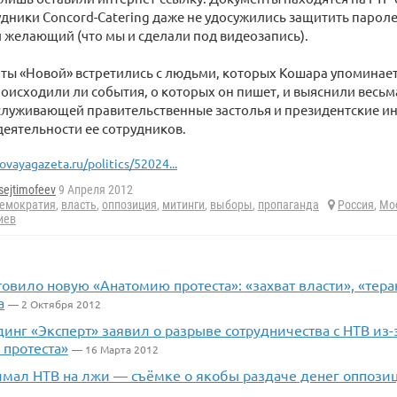
дники Concord-Catering даже не удосужились защитить паролем
 желающий (что мы и сделали под видеозапись).
ы «Новой» встретились с людьми, которых Кошара упоминает 
оисходили ли события, о которых он пишет, и выяснили весьм
служивающей правительственные застолья и президентские ин
еятельности ее сотрудников.
ovayagazeta.ru/politics/52024...
sejtimofeev
9 Апреля 2012
емократия
,
власть
,
оппозиция
,
митинги
,
выборы
,
пропаганда
Россия
,
Мо
иев
овило новую «Анатомию протеста»: «захват власти», «тер
а
— 2 Октября 2012
нг «Эксперт» заявил о разрыве сотрудничества с НТВ из-
 протеста»
— 16 Марта 2012
ймал НТВ на лжи — съёмке о якобы раздаче денег оппози