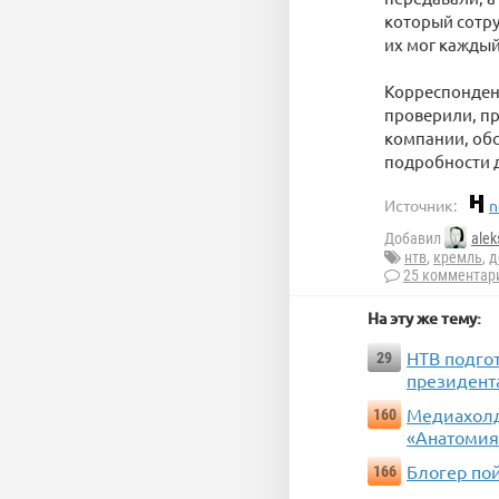
который сотру
их мог каждый
Корреспондент
проверили, пр
компании, об
подробности д
Источник:
n
Добавил
alek
нтв
,
кремль
,
д
25 комментар
На эту же тему:
НТВ подгот
29
президент
Медиахолди
160
«Анатомия
Блогер по
166