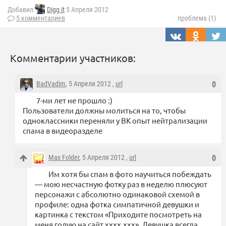
Добавил
Digg it
5 Апреля 2012
5 комментариев
проблема (1)
Комментарии участников:
BadVadim
, 5 Апреля 2012 ,
url
0
7-ми лет не прошло :)
Пользователи должны молиться на то, чтобы
одноклассники переняли у ВК опыт нейтрализации
спама в видеоразделе
Max Folder
, 5 Апреля 2012 ,
url
0
Им хотя бы спам в фото научиться побеждать
— мою несчастную фотку раз в неделю плюсуют
персонажи с абсолютно одинаковой схемой в
профиле: одна фотка симпатичной девушки и
картинка с текстом «Приходите посмотреть на
меня голую на сайт xxxx.xxx». Девушка всегда