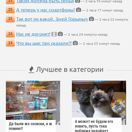
Такой должна быть семья
25
— 2 часа 16 минут назад
А теперь у нас смартфоны!
25
— 2 часа 17 минут назад
Так вот он какой, Змей Горыныч
25
— 2 часа 22 минуты
назад
Нас не догонят!
24
— 2 часа 24 минуты назад
Что вы щас там сказали?!
24
— 2 часа 25 минут назад
Лучшее в категории
А может не будем его
Да были же сосиски, я ж
ловить, пусть тока
помню!!
поближе подойдет