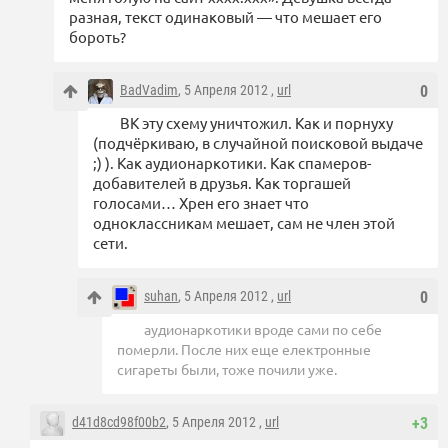
разная, текст одинаковый — что мешает его
бороть?
BadVadim
, 5 Апреля 2012 ,
url
0
ВК эту схему уничтожил. Как и порнуху
(подчёркиваю, в случайной поисковой выдаче
;) ). Как аудионаркотики. Как спамеров-
добавителей в друзья. Как торгашей
голосами… Хрен его знает что
одноклассникам мешает, сам не член этой
сети.
suhan
, 5 Апреля 2012 ,
url
0
аудионаркотики вроде сами по себе
померли. После них еще електронные
сигареты были, тоже почили уже.
d41d8cd98f00b2
, 5 Апреля 2012 ,
url
+3