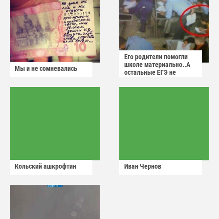
Его родители помогли
школе материально..А
Мы и не сомневались
остальные ЕГЭ не
сдадут
Кольский ашкрофтин
Иван Чернов