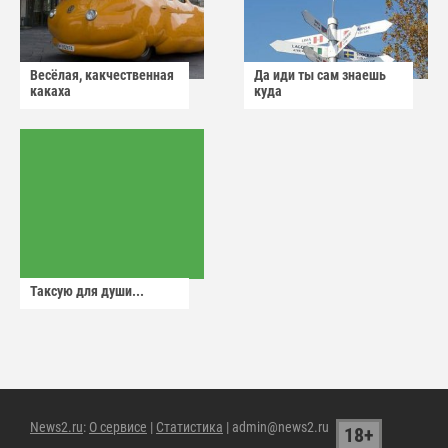
Весёлая, какчественная
Да иди ты сам знаешь
какаха
куда
Таксую для души...
News2.ru
:
О сервисе
|
Статистика
| admin@news2.ru
18+