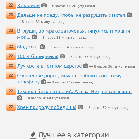
Завалили
22
— 8 часов 31 минуту назад
Дальше не поеду, чтобы не разрушать счастья
23
— 8 часов 32 минуты назад
В глуши, во мраке заточенья, тянулись тихо дни
23
мои...
— 8 часов 33 минуты назад
Маджонг
22
— 8 часов 34 минуты назад
100% блондинка!
22
— 8 часов 35 минут назад
Луч света в темном царстве
22
— 8 часов 36 минут назад
О качестве дорог, можно сообщить по этому
22
телефону
— 8 часов 37 минут назад
Техника безопасности?.. А-а-а... Нет, не слышали!
22
— 8 часов 38 минут назад
Хрен природу победишь!
22
— 8 часов 39 минут назад
Лучшее в категории