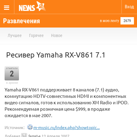
Вход
Развлечения
в мою ленту
2679
Лучшее
Горячее
Новое
Ресивер Yamaha RX-V861 7.1
отметили
2
в архиве
Yamaha RX-V861 поддерживает 8 каналов (7.1) аудио,
коммутацию HDTV-совместимых HDMI и компонентных
видео сигналов, готов к использованию XM Radio и iPOD.
Рекомендуемая розничная цена $999, в продаже
ожидается в мае 2007.
Источник:
m-music.ru/index.php?showtopic...
Добавил
ferret-e
12 Апреля 2007