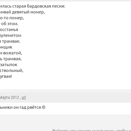
лась старая бардовская песня:
мвай девятый номер,
о-то помер,
 об этом.
осстанья
 пулеметом
м трамвае.
гонщик
н-вожатой,
ь трамвая,
 затылок
ствольный,
угвая!
 Марта 2012 ,
url
ьники он гад рвётся ©
Войдите
или
станьте участником
, чтобы