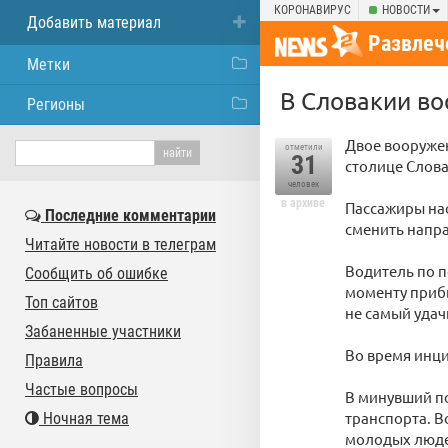
КОРОНАВИРУС
НОВОСТИ
Добавить материал
Развлеч
Метки
В Словакии во
Регионы
Двое вооружен
отметили
31
столице Слова
человек
в архиве
Пассажиры на
Последние комментарии
сменить напра
Читайте новости в телеграм
Водитель по п
Сообщить об ошибке
моменту прибы
Топ сайтов
не самый удач
Забаненные участники
Во время инци
Правила
Частые вопросы
В минувший п
транспорта. В
Ночная тема
молодых люде