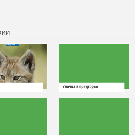
рии
Улочка в предгорье