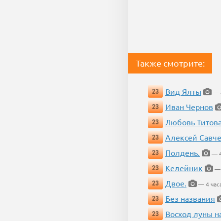
Также смотрите:
Вид Ялты
23
— 4
Иван Чернов
23
Любовь Титов
23
Алексей Савч
23
Полдень.
23
— 4
Келейник
23
— 
Двое.
23
— 4 час
Без названия
23
Восход луны н
23