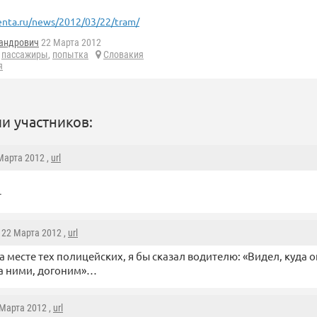
enta.ru/news/2012/03/22/tram/
андрович
22 Марта 2012
,
пассажиры
,
попытка
Словакия
я
и участников:
 Марта 2012 ,
url
т
, 22 Марта 2012 ,
url
на месте тех полицейских, я бы сказал водителю: «Видел, куда
а ними, догоним»…
 Марта 2012 ,
url