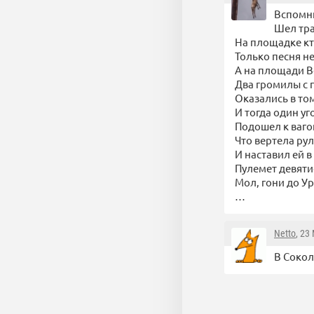
Вспомни
Шел тра
На площадке кт
Только песня не
А на площади В
Два громилы с
Оказались в то
И тогда один у
Подошел к ваго
Что вертела рул
И наставил ей в
Пулемет девяти
Мол, гони до Ур
…
Netto
, 23
В Сокол