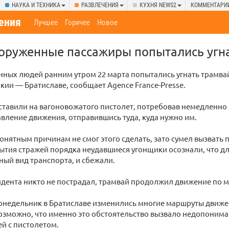
НАУКА И ТЕХНИКА
РАЗВЛЕЧЕНИЯ
КУХНЯ NEWS2
КОММЕНТАРИ
ения
Лучшее
Горячее
Новое
оруженные пассажиры попытались угн
ных людей ранним утром 22 марта попытались угнать трамва
кии — Братиславе, сообщает Agence France-Presse.
ставили на вагоновожатого пистолет, потребовав немедленно
вление движения, отправившись туда, куда нужно им.
онятным причинам не смог этого сделать, зато сумел вызвать
тия стражей порядка неудавшиеся угонщики осознали, что дл
ный вид транспорта, и сбежали.
дента никто не пострадал, трамвай продолжил движение по 
онедельник в Братиславе изменились многие маршруты движ
озможно, что именно это обстоятельство вызвало недопонима
й с пистолетом.