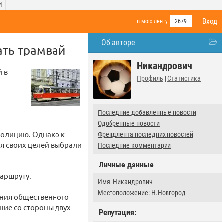
И
Вход
в мою ленту
2679
Об авторе
ать трамвай
Никандрович
й в
Профиль
|
Статистика
Последние добавленные новости
Одобренные новости
 полицию. Однако к
Френдлента последних новостей
я своих целей выбрали
Последние комментарии
Личные данные
маршруту.
Имя: Никандрович
Местоположение: Н.Новгород
ения общественного
ние со стороны двух
Репутация: