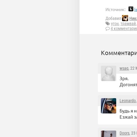
Источник:
l
Добавил
Ник
угон
,
трамвай
4 комментари
Комментари
wsaq
, 22
Зря.
Догоня
Leonardo
Будь я 
Езжай з
Doors
, 23