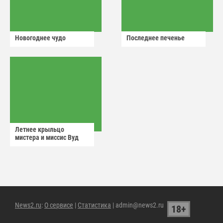
Новогоднее чудо
Последнее печенье
Летнее крыльцо
мистера и миссис Вуд
News2.ru
:
О сервисе
|
Статистика
| admin@news2.ru
18+