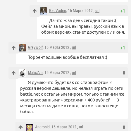
BadVadim
, 16 Марта 2012 ,
url
+1
Да что ж за день сегодня такой :(
Фейл за мной, вы правы, русский язык в
обоих версиях станет доступен с 7 июня.
GreyWolf
, 15 Марта 2012 ,
url
+1
Торрент эдишен вообще бесплатная :)
MaksZzn
, 15 Марта 2012 ,
url
0
Я думаю что будет как со Старкрафтом 2
русская версия дешевле, но нельзя играть по сети
battle.net с остальным миром, только с такими же
«кастрированными» версиями + 400 рублей — 3
месяца счастья даже в сингл, потом заноси еще
бабла.
Andronid
, 16 Марта 2012 ,
url
0