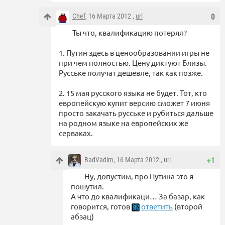
Chef
, 16 Марта 2012 ,
url
0
Ты что, квалификацию потерял?
1. Путин здесь в ценообразовании игры не
при чем полностью. Цену диктуют Близы.
Русське получат дешевле, так как позже.
2. 15 мая русского языка не будет. Тот, кто
европейскую купит версию сможет 7 июня
просто закачать русське и рубиться дальше
на родном языке на европейских же
серваках.
BadVadim
, 16 Марта 2012 ,
url
+1
Ну, допустим, про Путина это я
пошутил.
А что до квалификаци… За базар, как
говорится, готов
ответить
(второй
абзац)