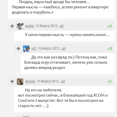
Пиздец, взрослый вроде бы человек…
Первая мысль — «заебись, успею ремонт в квартире
доделать и порубать.»
yache
, 15 Марта 2012 ,
url
+3
У меня первая мысль — нужно менять комп…
vot
, 15 Марта 2012 ,
url
+3
Да это как раз вряд ли.) Потому как, пока
Близард игру оттачивает, железо уже сильно
далеко вперед уходит.
shuron
, 15 Марта 2012 ,
url
+1
Ну это на любителя.
вот посмотрел сейчас, в ближайший год ХСОМ и
СимСити 5 выпустят. Вот те бы я посмотрел на
старости лет… ;)