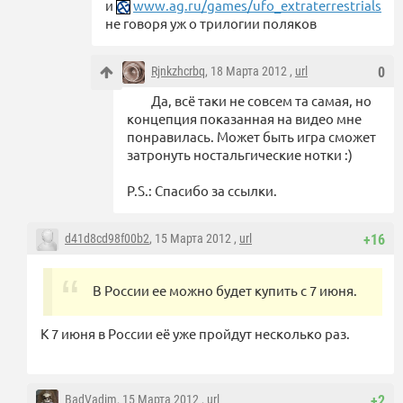
и
www.ag.ru/games/ufo_extraterrestrials
не говоря уж о трилогии поляков
Rjnkzhcrbq
, 18 Марта 2012 ,
url
0
Да, всё таки не совсем та самая, но
концепция показанная на видео мне
понравилась. Может быть игра сможет
затронуть ностальгические нотки :)
P.S.: Спасибо за ссылки.
d41d8cd98f00b2
, 15 Марта 2012 ,
url
+16
В России ее можно будет купить с 7 июня.
К 7 июня в России её уже пройдут несколько раз.
BadVadim
, 15 Марта 2012 ,
url
+2