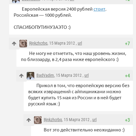
Европейская версия 2400 рублей
стоит
.
Российская — 1000 рублей.
СПАСИБОПУТИНУЗАЭТО :)
Rjnkzhcrbq
, 15 Марта 2012 ,
url
+7
Не могу не отметить, что наш уровень жизни,
по близзарду, в 2,4 раза ниже европейского :)
BadVadim
, 15 Марта 2012 ,
url
+4
Прикол в том, что европейскую версию без
всяких извращений с айпишниками можно
будет купить 15 мая из России и в ней будет
русский язык :)
Rjnkzhcrbq
, 15 Марта 2012 ,
url
+3
Вот это действительно неожиданно :)