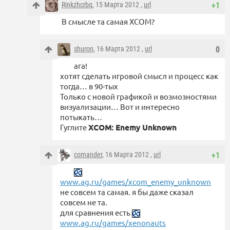
Rjnkzhcrbq
, 15 Марта 2012 ,
url
+1
В смысле та самая XCOM?
shuron
, 16 Марта 2012 ,
url
0
ага!
хотят сделать игровой смысл и процесс как
тогда… в 90-тых
Только с новой графикой и возмозностями
визуализации… Вот и интересно
потыкать…
Гуглите
XCOM: Enemy Unknown
comander
, 16 Марта 2012 ,
url
+1
www.ag.ru/games/xcom_enemy_unknown
не совсем та самая. я бы даже сказал
совсем не та.
для сравнения есть
www.ag.ru/games/xenonauts