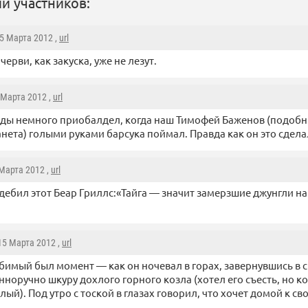
и участников:
15 Марта 2012 ,
url
ерви, как закуска, уже не лезут.
5 Марта 2012 ,
url
ды немного приобалдел, когда наш Тимофей Баженов (подобн
нета) голыми руками барсука поймал. Правда как он это сдела
 Марта 2012 ,
url
дебил этот Беар Гриллс:«Тайга — значит замерзшие джунгли н
 15 Марта 2012 ,
url
имый был момент — как он ночевал в горах, завернувшись в 
нноручно шкуру дохлого горного козла (хотел его съесть, но к
ый). Под утро с тоской в глазах говорил, что хочет домой к с