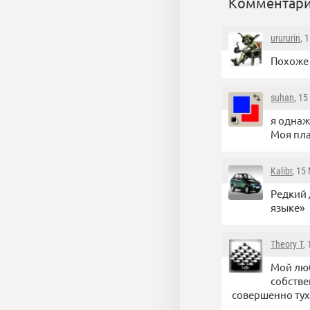
Комментари
urururin
, 
Похоже ч
suhan
, 1
я однаж
Моя пла
Kalibr
, 15
Редкий 
языке»
Theory T
,
Мой люб
собстве
совершенно тухл