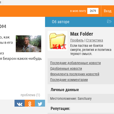
И
Вход
в мою ленту
2679
Об авторе
сом
Max Folder
о, как
Профиль
|
Статистика
ы в его
Если паства не боится
смерти, религия и политика
из
теряют смысл.
я Беаром каких-нибудь
Последние добавленные новости
Одобренные новости
Френдлента последних новостей
Последние комментарии
Личные данные
проблема (1)
Местоположение: Sanctuary
Репутация: