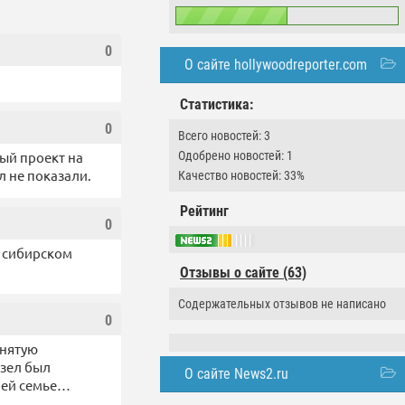
0
О сайте hollywoodreporter.com
Статистика:
0
Всего новостей: 3
Одобрено новостей: 1
ый проект на
л не показали.
Качество новостей: 33%
Рейтинг
0
а сибирском
Отзывы о сайте (63)
Содержательных отзывов не написано
0
снятую
озел был
О сайте News2.ru
воей семье…