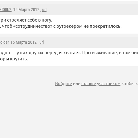
8f00b2
, 15 Марта 2012 ,
url
ри стреляет себе в ногу.
, чтоб «сотрудничество» с рутрекером не прекратилось.
older
, 15 Марта 2012 ,
url
адно — у них других передач хватает. Про выживание, в том чис
оры крутить.
Войдите
или
станьте участником
, чтобы