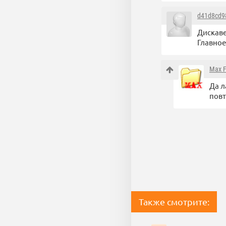
d41d8cd9
Дискаве
Главное
Max F
Да л
повт
Также смотрите: