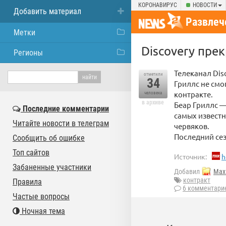
КОРОНАВИРУС
НОВОСТИ
Добавить материал
Развлеч
Метки
Discovery пре
Регионы
Телеканал Dis
отметили
34
Гриллс не смо
контракте.
человека
в архиве
Беар Гриллс —
Последние комментарии
самых извест
Читайте новости в телеграм
червяков.
Последний сез
Сообщить об ошибке
Топ сайтов
Источник:
h
Забаненные участники
Добавил
Max 
контракт
Правила
6 комментари
Частые вопросы
Ночная тема