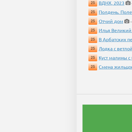
ВДНХ, 2023
25
Полдень. Пол
25
Отчий дом
25
—
Илья Великий
25
В Арбатских п
25
Лодка с ветло
25
Куст малины с
25
Смена жильцо
25