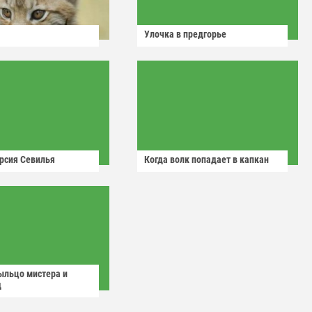
Улочка в предгорье
рсия Севилья
Когда волк попадает в капкан
ыльцо мистера и
д