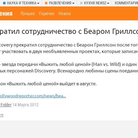
НАУКА И ТЕХНИКА
РАЗВЛЕЧЕНИЯ
КУХНЯ NEWS2
КОММЕНТАРИ
ения
Лучшее
Горячее
Новое
кратил сотрудничество с Беаром Грилл
covery прекратил сотрудничество с Беаром Гриллсом после тог
г участвовать в двух необъявленных проектах, которые записан
 звезда передачи «Выжить любой ценой» (Man vs. Wild) и один 
ных персонажей Discovery. Всенародно любимы сцены поедани
он «Выжить любой ценой» выйдет в августе.
ollywoodreporter.com/news/bea...
Folder
14 Марта 2012
ев