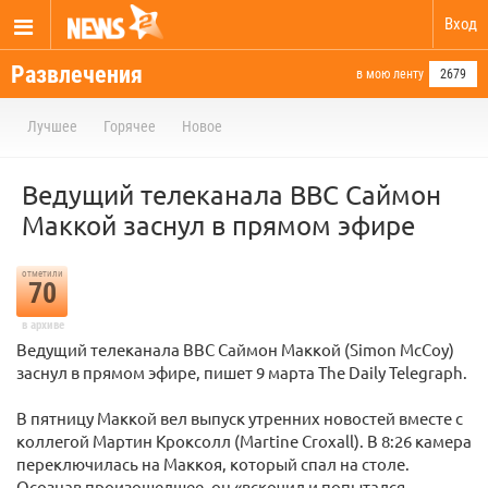
Вход
Развлечения
в мою ленту
2679
Лучшее
Горячее
Новое
Ведущий телеканала BBC Саймон
Маккой заснул в прямом эфире
отметили
70
в архиве
Ведущий телеканала BBC Саймон Маккой (Simon McCoy)
заснул в прямом эфире, пишет 9 марта The Daily Telegraph.
В пятницу Маккой вел выпуск утренних новостей вместе с
коллегой Мартин Кроксолл (Martine Croxall). В 8:26 камера
переключилась на Маккоя, который спал на столе.
Осознав произошедшее, он «вскочил и попытался