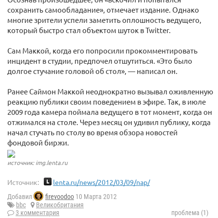
сохранить самообладание», отмечает издание. Однако
многие зрители успели заметить оплошность ведущего,
который быстро стал объектом шуток в Twitter.
Сам Маккой, когда его попросили прокомментировать
инцидент в студии, предпочел отшутиться. «Это было
долгое стучание головой об стол», — написал он.
Ранее Саймон Маккой неоднократно вызывал оживленную
реакцию публики своим поведением в эфире. Так, в июле
2009 года камера поймала ведущего в тот момент, когда он
отжимался на столе. Через месяц он удивил публику, когда
начал стучать по столу во время обзора новостей
фондовой биржи.
источник: img.lenta.ru
Источник:
lenta.ru/news/2012/03/09/nap/
Добавил
firevoodoo
10 Марта 2012
bbc
Великобритания
3 комментария
проблема (1)