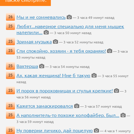
Мы и не сомневались
26
— 3 часа 49 минут назад
Любят...наверное специально для меня мышек
25
налепили...
— 3 часа 50 минут назад
Зримая музыка
25
— 3 часа 52 минуты назад
Спи спокойно, хозяин - я тебя охраняю!
25
— 3 часа
53 минуты назад
Вахтерша
25
— 3 часа 54 минуты назад
Ах, какая женщина! Мне б такую
25
— 3 часа 55 минут
назад
И порох в пороховницах и стулья крепкие!
25
— 3
часа 56 минут назад
Кажется замаскировался
25
— 3 часа 57 минут назад
А наполнитель-то похоже холофайбер. Был...
25
—
3 часа 59 минут назад
Ну поверни личико, дай поцелую
25
— 4 часа 1 минуту