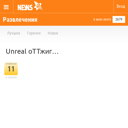
Вход
Развлечения
в мою ленту
2679
Лучшее
Горячее
Новое
Unreal оТТжиг…
отметили
11
в архиве