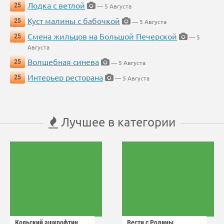
Лодка с ветлой
25
— 5 Августа
Куст малины с бабочкой
25
— 5 Августа
Смена жильцов на Большой Печерской
25
— 5
Августа
Волшебная синева
25
— 5 Августа
Интерьер ресторана
25
— 5 Августа
Лучшее в категории
Кольский ашкрофтин
Вести с Родины