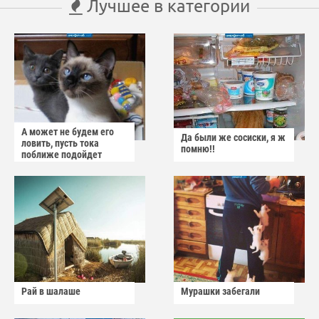
Лучшее в категории
А может не будем его
Да были же сосиски, я ж
ловить, пусть тока
помню!!
поближе подойдет
Рай в шалаше
Мурашки забегали