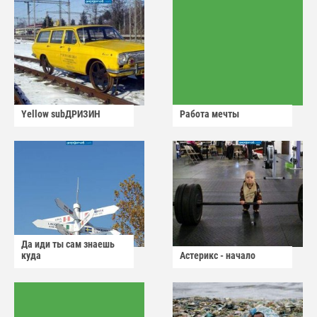
Yellow subДРИЗИН
Работа мечты
Да иди ты сам знаешь
куда
Астерикс - начало