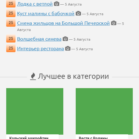
Лодка с ветлой
25
— 5 Августа
Куст малины с бабочкой
25
— 5 Августа
Смена жильцов на Большой Печерской
25
— 5
Августа
Волшебная синева
25
— 5 Августа
Интерьер ресторана
25
— 5 Августа
Лучшее в категории
Кольский ашкрофтин
Вести с Родины