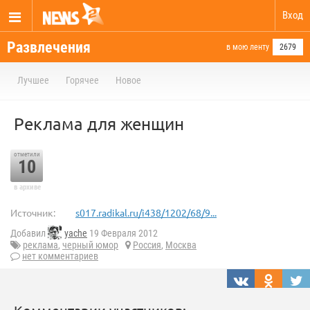
Вход
Развлечения
в мою ленту
2679
Лучшее
Горячее
Новое
Реклама для женщин
отметили
10
в архиве
Источник:
s017.radikal.ru/i438/1202/68/9...
Добавил
yache
19 Февраля 2012
реклама
,
черный юмор
Россия
,
Москва
нет комментариев