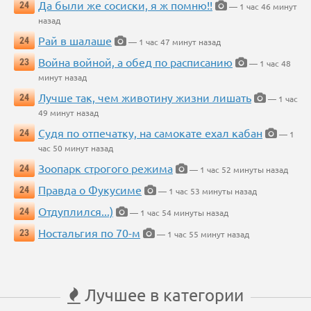
Да были же сосиски, я ж помню!!
24
— 1 час 46 минут
назад
Рай в шалаше
24
— 1 час 47 минут назад
Война войной, а обед по расписанию
23
— 1 час 48
минут назад
Лучше так, чем животину жизни лишать
24
— 1 час
49 минут назад
Судя по отпечатку, на самокате ехал кабан
24
— 1
час 50 минут назад
Зоопарк строгого режима
24
— 1 час 52 минуты назад
Правда о Фукусиме
24
— 1 час 53 минуты назад
Отдуплился...)
24
— 1 час 54 минуты назад
Ностальгия по 70-м
23
— 1 час 55 минут назад
Лучшее в категории