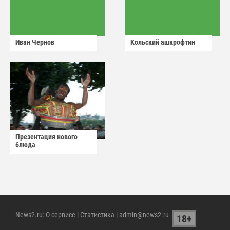
Иван Чернов
Кольский ашкрофтин
Презентация нового
блюда
News2.ru
:
О сервисе
|
Статистика
| admin@news2.ru
18+