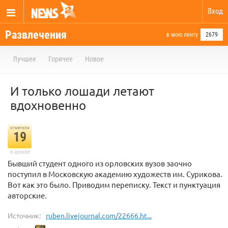
Вход
Развлечения
в мою ленту
2679
Лучшее
Горячее
Новое
И только лошади летают
вдохновенно
отметили
19
в архиве
Бывший студент одного из орловских вузов заочно
поступил в Московскую академию художеств им. Сурикова.
Вот как это было. Приводим переписку. Текст и пунктуация
авторские.
Источник:
ruben.livejournal.com/22666.ht...