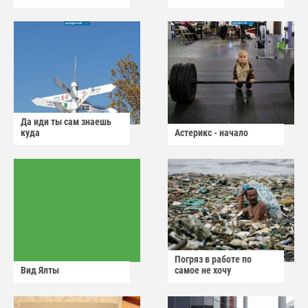
Да иди ты сам знаешь
куда
Астерикс - начало
Погряз в работе по
Вид Ялты
самое не хочу