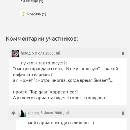
ли ее еще (1)
ЧМ2006 (1)
Комментарии участников:
heroZ
, 5 Июля 2006 ,
url
0
ну кто ж так голосует?!
"смотрю правда из сети, ТВ не использую" — какой
нафиг это вариант?
а я может "смотри иногда, когда время бывает"...
просто "Top-gear" корректнее :)
А у твоего варианта будет 1 голос, стопудово.
venom
, 5 Июля 2006 ,
url
0
мой вариант входит в лидеры! :)