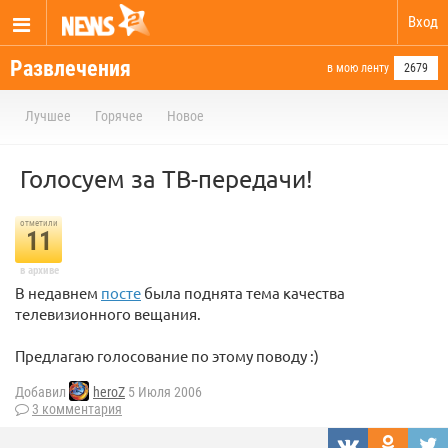
Вход
Развлечения
в мою ленту
2679
Лучшее
Горячее
Новое
Голосуем за ТВ-передачи!
отметили
11
в архиве
В недавнем
посте
была поднята тема качества
телевизионного вещания.
Предлагаю голосование по этому поводу :)
Добавил
heroZ
5 Июля 2006
3 комментария