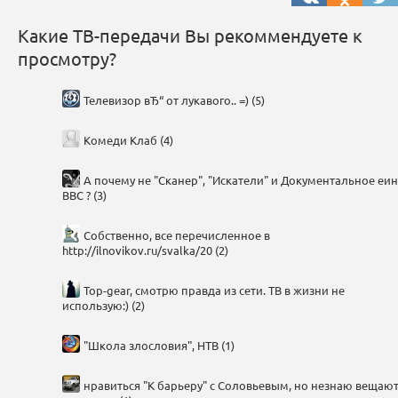
Какие ТВ-передачи Вы рекоммендуете к
просмотру?
Телевизор вЂ“ от лукавого.. =) (5)
Комеди Клаб (4)
А почему не "Сканер", "Искатели" и Документальное еи
BBC ? (3)
Собственно, все перечисленное в
http://ilnovikov.ru/svalka/20 (2)
Top-gear, смотрю правда из сети. ТВ в жизни не
использую:) (2)
"Школа злословия", НТВ (1)
нравиться "К барьеру" с Соловьевым, но незнаю вещаю