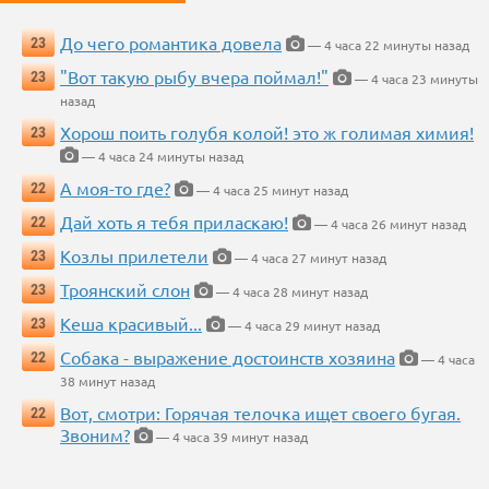
До чего романтика довела
23
— 4 часа 22 минуты назад
"Вот такую рыбу вчера поймал!"
23
— 4 часа 23 минуты
назад
Хорош поить голубя колой! это ж голимая химия!
23
— 4 часа 24 минуты назад
А моя-то где?
22
— 4 часа 25 минут назад
Дай хоть я тебя приласкаю!
22
— 4 часа 26 минут назад
Козлы прилетели
23
— 4 часа 27 минут назад
Троянский слон
23
— 4 часа 28 минут назад
Кеша красивый...
23
— 4 часа 29 минут назад
Собака - выражение достоинств хозяина
22
— 4 часа
38 минут назад
Вот, смотри: Горячая телочка ищет своего бугая.
22
Звоним?
— 4 часа 39 минут назад