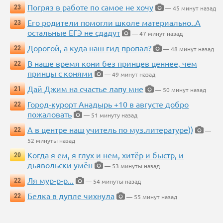
Погряз в работе по самое не хочу
23
— 45 минут назад
Его родители помогли школе материально..А
23
остальные ЕГЭ не сдадут
— 47 минут назад
Дорогой, а куда наш гид пропал?
22
— 48 минут назад
В наше время кони без принцев ценнее, чем
22
принцы с конями
— 49 минут назад
Дай Джим на счастье лапу мне
21
— 50 минут назад
Город-курорт Анадырь +10 в августе добро
22
пожаловать
— 51 минуту назад
А в центре наш учитель по муз.литературе))
22
—
52 минуты назад
Когда я ем, я глух и нем, хитёр и быстр, и
20
дьявольски умён
— 53 минуты назад
Ля мур-р-р...
22
— 54 минуты назад
Белка в дупле чихнула
22
— 55 минут назад