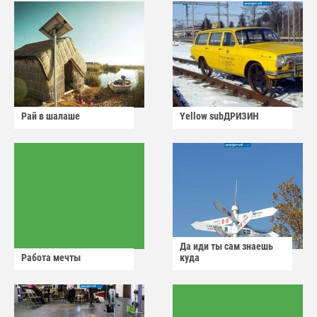
Рай в шалаше
Yellow subДРИЗИН
Да иди ты сам знаешь
Работа мечты
куда