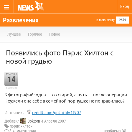
Вход
Развлечения
в мою ленту
2679
Лучшее
Горячее
Новое
Появились фото Пэрис Хилтон с
новой грудью
отметили
14
в архиве
6 фотографий: одна — со старой, а пять — после операции.
Неужели она себе в семейной порнушке не понравилась?!
Источник:
reddit.com/goto?id=1f907
Добавил
Doktorrr
4 Апреля 2007
пэрис хилтон
3 комментария
проблема (4)