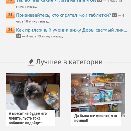
— 4 часа 18
минут назад
Признавайтесь, кто спрятал мои таблетки?
24
— 4
часа 18 минут назад
Как прилежный ученик вижу Девы светлый лик...
24
— 4 часа 19 минут назад
Лучшее в категории
А может не будем его
Да были же сосиски, я ж
ловить, пусть тока
помню!!
поближе подойдет