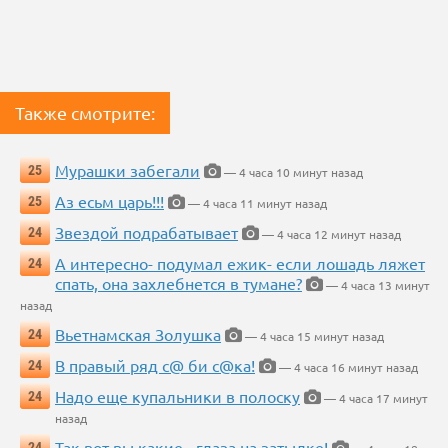
Также смотрите:
Мурашки забегали
25
— 4 часа 10 минут назад
Аз есьм царь!!!
25
— 4 часа 11 минут назад
Звездой подрабатывает
24
— 4 часа 12 минут назад
А интересно- подумал ежик- если лошадь ляжет
24
спать, она захлебнется в тумане?
— 4 часа 13 минут
назад
Вьетнамская Золушка
24
— 4 часа 15 минут назад
В правый ряд с@ би с@ка!
24
— 4 часа 16 минут назад
Надо еще купальники в полоску
24
— 4 часа 17 минут
назад
Так вот вы какие - глаза на затылке!
24