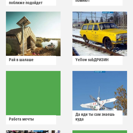
помню!!
поближе подойдет
Рай в шалаше
Yellow subДРИЗИН
Да иди ты сам знаешь
Работа мечты
куда