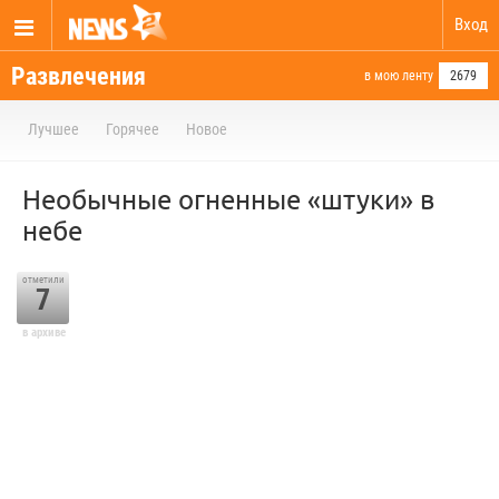
Вход
Развлечения
в мою ленту
2679
Лучшее
Горячее
Новое
Необычные огненные «штуки» в
небе
отметили
7
в архиве