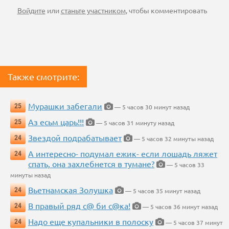
Войдите
или
станьте участником
, чтобы комментировать
Также смотрите:
Мурашки забегали
25
— 5 часов 30 минут назад
Аз есьм царь!!!
25
— 5 часов 31 минуту назад
Звездой подрабатывает
24
— 5 часов 32 минуты назад
А интересно- подумал ежик- если лошадь ляжет
24
спать, она захлебнется в тумане?
— 5 часов 33
минуты назад
Вьетнамская Золушка
24
— 5 часов 35 минут назад
В правый ряд с@ би с@ка!
24
— 5 часов 36 минут назад
Надо еще купальники в полоску
24
— 5 часов 37 минут