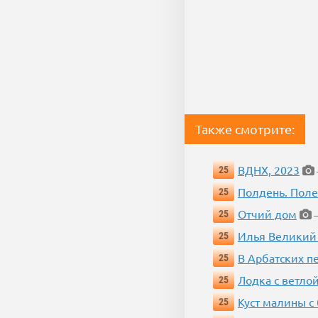
Также смотрите:
ВДНХ, 2023
25
Полдень. Пол
25
Отчий дом
25
—
Илья Великий
25
В Арбатских п
25
Лодка с ветло
25
Куст малины с
25