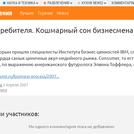
НАУКА И ТЕХНИКА
РАЗВЛЕЧЕНИЯ
КУХНЯ NEWS2
КОММЕНТАРИ
ения
Лучшее
Горячее
Новое
ребителя. Кошмарный сон бизнесмена
орым пришли специалисты Института бизнес-ценностей IBM, с
рдца самых циничных акул медийного рынка. Consumer, то ест
, по выражению американского футуролога Элвина Тоффлера,
oint.ru/business-process/2007...
u
3 Апреля 2007
риев
и участников:
Ни одного комментария пока не добавлено