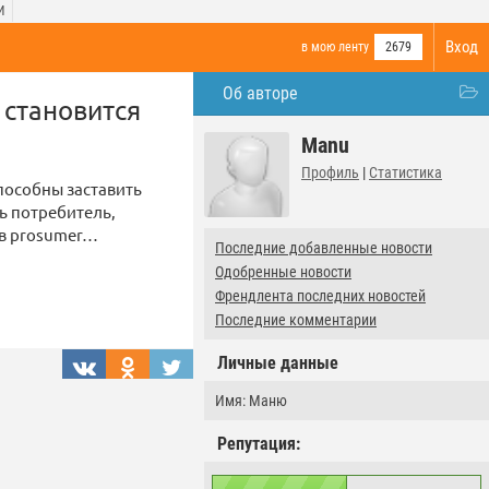
И
Вход
в мою ленту
2679
Об авторе
 становится
Manu
Профиль
|
Статистика
пособны заставить
ь потребитель,
 в prosumer…
Последние добавленные новости
Одобренные новости
Френдлента последних новостей
Последние комментарии
Личные данные
Имя: Маню
Репутация: