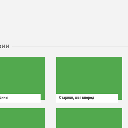
рии
одины
Старики, шаг вперёд