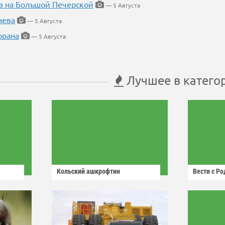
в на Большой Печерской
— 5 Августа
нева
— 5 Августа
орана
— 5 Августа
Лучшее в катего
Кольский ашкрофтин
Вести с Р