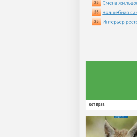
Смена жильцо
25
Волшебная си
25
Интерьер рест
25
Кот прав