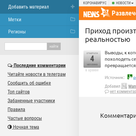
КОРОНАВИРУС
НОВОСТИ
Добавить материал
Развлеч
Метки
Приход произт
Регионы
реальностью
Выводы, к кот
отметили
4
похолодеть се
превращается
Последние комментарии
человека
в архиве
Читайте новости в телеграм
Источник:
p
Сообщить об ошибке
Добавил
Man
Топ сайтов
нет коммента
Забаненные участники
Правила
Комментари
Частые вопросы
Ночная тема