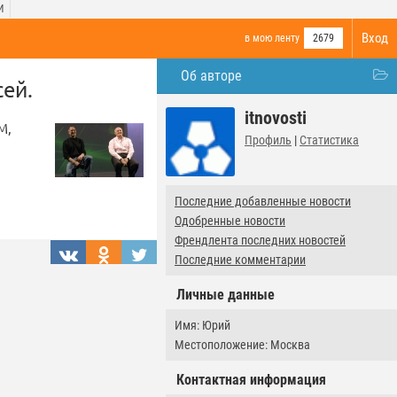
И
Вход
в мою ленту
2679
Об авторе
ей.
itnovosti
M,
Профиль
|
Статистика
Последние добавленные новости
Одобренные новости
Френдлента последних новостей
Последние комментарии
Личные данные
Имя: Юрий
Местоположение: Москва
Контактная информация