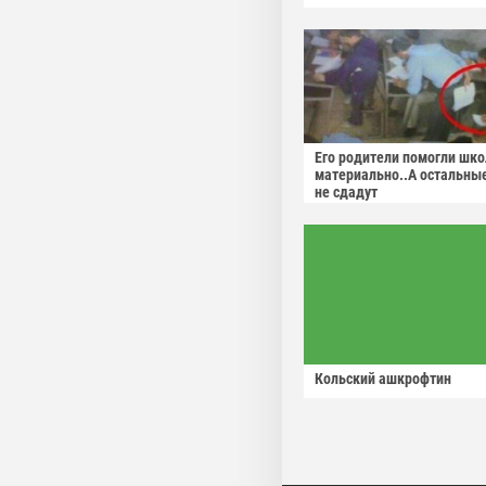
Его родители помогли шко
материально..А остальны
не сдадут
Кольский ашкрофтин