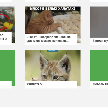
ле
Любят...наверное специально
е ЕГЭ
для меня мышек налепили...
Зримая м
Симпатяги
Любовь Ти