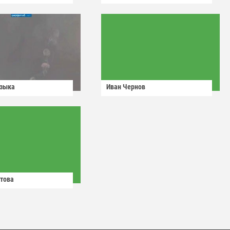
узыка
Иван Чернов
това