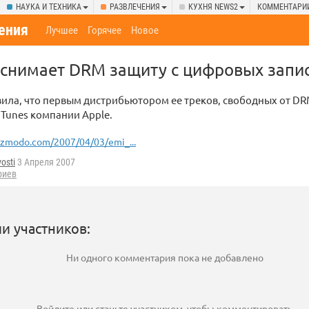
НАУКА И ТЕХНИКА
РАЗВЛЕЧЕНИЯ
КУХНЯ NEWS2
КОММЕНТАРИ
ения
Лучшее
Горячее
Новое
снимает DRM защиту с цифровых запис
вила, что первым дистрибьютором ее треков, свободных от DR
 iTunes компании Apple.
izmodo.com/2007/04/03/emi_...
vosti
3 Апреля 2007
риев
и участников:
Ни одного комментария пока не добавлено
Войдите
или
станьте участником
, чтобы комментировать