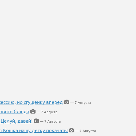
ессию, но сгущенку вперед
— 7 Августа
нового блюда
— 7 Августа
 Целуй, давай!
— 7 Августа
я Кошка нашу детку покачать!
— 7 Августа