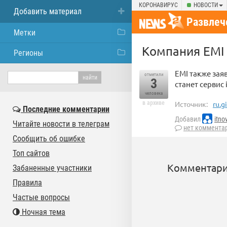
КОРОНАВИРУС
НОВОСТИ
Добавить материал
Развлеч
Метки
Компания EMI 
Регионы
EMI также зая
отметили
3
станет сервис
человека
в архиве
Источник:
ru.g
Последние комментарии
Добавил
itno
Читайте новости в телеграм
нет коммента
Сообщить об ошибке
Топ сайтов
Комментари
Забаненные участники
Правила
Частые вопросы
Ночная тема