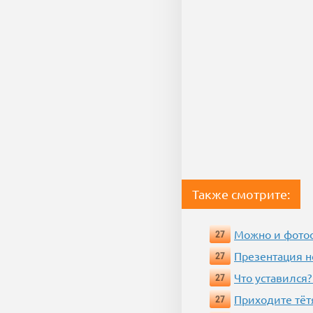
Также смотрите:
Можно и фотос
27
Презентация 
27
Что уставился?
27
Приходите тёт
27