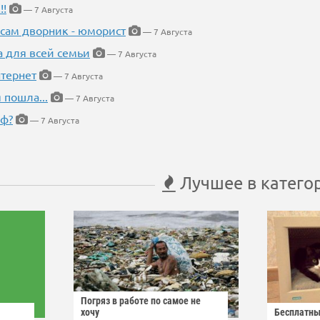
!!
— 7 Августа
 сам дворник - юморист
— 7 Августа
а для всей семьи
— 7 Августа
тернет
— 7 Августа
 пошла...
— 7 Августа
еф?
— 7 Августа
Лучшее в катего
Погряз в работе по самое не
хочу
Бесплатны