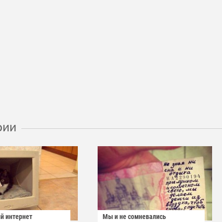
рии
й интернет
Мы и не сомневались