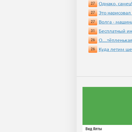
Однако, самец!
27
Это нарисовал
27
Волга - машин
27
Бесплатный ин
31
О....тёпленькая
26
Куда летим ш
26
Вид Ялты