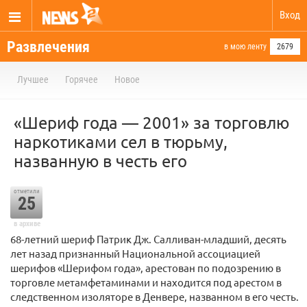
Вход
Развлечения
в мою ленту
2679
Лучшее
Горячее
Новое
«Шериф года — 2001» за торговлю
наркотиками сел в тюрьму,
названную в честь его
отметили
25
в архиве
68-летний шериф Патрик Дж. Салливан-младший, десять
лет назад признанный Национальной ассоциацией
шерифов «Шерифом года», арестован по подозрению в
торговле метамфетаминами и находится под арестом в
следственном изоляторе в Денвере, названном в его честь.