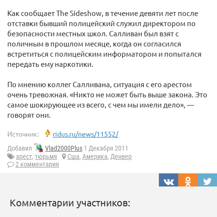
Как сообщает The Sideshow, в течение девяти лет после
отставки бывший полицейский служил директором по
безопасности местных школ. Салливан был взят с
поличным в прошлом месяце, когда он согласился
встретиться с полицейским информатором и попытался
передать ему наркотики.
По мнению коллег Салливана, ситуация с его арестом
очень тревожная. «Никто не может быть выше закона. Это
самое шокирующее из всего, с чем мы имели дело», —
говорят они.
Источник:
ridus.ru/news/11552/
Добавил
Vlad2000Plus
1 Декабря 2011
арест
,
тюрьмя
Сша
,
Америка
,
Денвер
2 комментария
Комментарии участников: