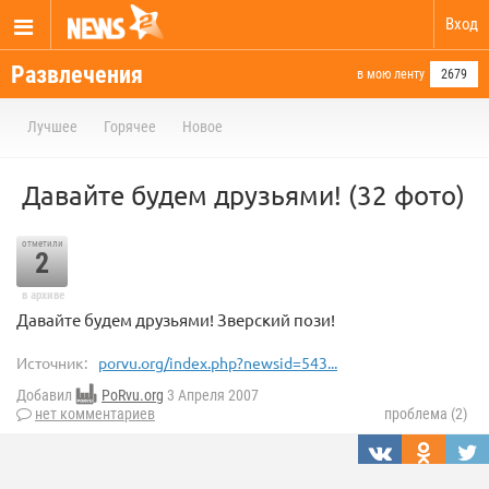
Вход
Развлечения
в мою ленту
2679
Лучшее
Горячее
Новое
Давайте будем друзьями! (32 фото)
отметили
2
в архиве
Давайте будем друзьями! Зверский пози!
Источник:
porvu.org/index.php?newsid=543...
Добавил
PoRvu.org
3 Апреля 2007
нет комментариев
проблема (2)