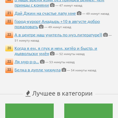
принцы с конями
— 47 минут назад
Дай Джим на счастье лапу мне
21
— 49 минут назад
Город-курорт Анадырь +10 в августе добро
22
пожаловать
— 49 минут назад
А в центре наш учитель по муз.литературе))
22
—
51 минуту назад
Когда я ем, я глух и нем, хитёр и быстр, и
20
дьявольски умён
— 52 минуты назад
Ля мур-р-р...
22
— 53 минуты назад
Белка в дупле чихнула
22
— 54 минуты назад
Лучшее в категории