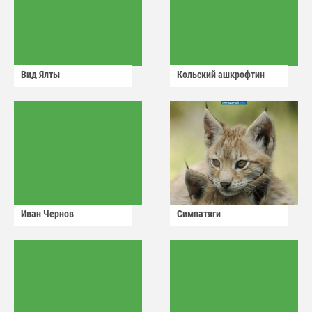
Вид Ялты
Кольский ашкрофтин
Иван Чернов
Симпатяги