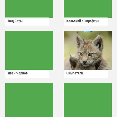
Вид Ялты
Кольский ашкрофтин
Иван Чернов
Симпатяги