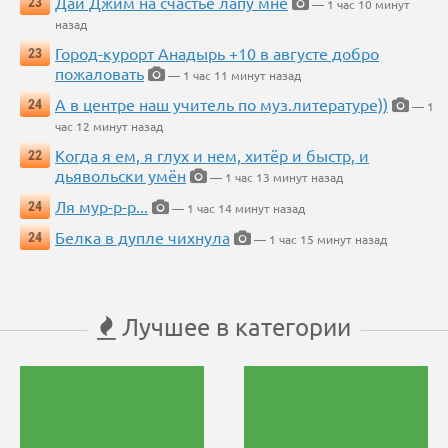
Дай Джим на счастье лапу мне
23
— 1 час 10 минут
назад
Город-курорт Анадырь +10 в августе добро
23
пожаловать
— 1 час 11 минут назад
А в центре наш учитель по муз.литературе))
24
— 1
час 12 минут назад
Когда я ем, я глух и нем, хитёр и быстр, и
22
дьявольски умён
— 1 час 13 минут назад
Ля мур-р-р...
24
— 1 час 14 минут назад
Белка в дупле чихнула
24
— 1 час 15 минут назад
Лучшее в категории