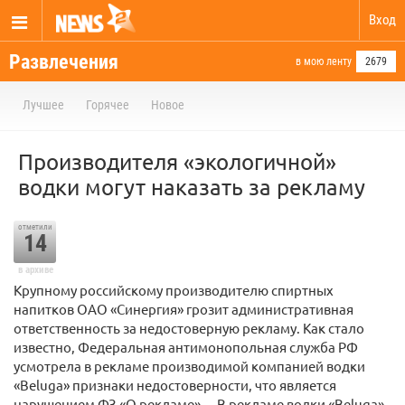
Вход
Развлечения
в мою ленту
2679
Лучшее
Горячее
Новое
Производителя «экологичной»
водки могут наказать за рекламу
отметили
14
в архиве
Крупному российскому производителю спиртных
напитков ОАО «Синергия» грозит административная
ответственность за недостоверную рекламу. Как стало
известно, Федеральная антимонопольная служба РФ
усмотрела в рекламе производимой компанией водки
«Beluga» признаки недостоверности, что является
нарушением ФЗ «О рекламе»… В рекламе водки «Beluga»,