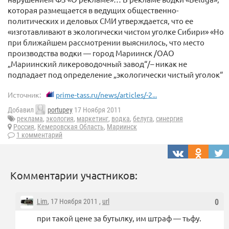
которая размещается в ведущих общественно-
политических и деловых СМИ утверждается, что ее
«изготавливают в экологически чистом уголке Сибири» «Но
при ближайшем рассмотрении выяснилось, что место
производства водки — город Мариинск /ОАО
„Мариинский ликероводочный завод“/– никак не
подпадает под определение „экологически чистый уголок“
Источник:
prime-tass.ru/news/articles/-2...
Добавил
portupey
17 Ноября 2011
реклама
,
экология
,
маркетинг
,
водка
,
белуга
,
синергия
Россия
,
Кемеровская Область
,
Мариинск
1 комментарий
Комментарии участников:
Lim
, 17 Ноября 2011 ,
url
0
при такой цене за бутылку, им штраф — тьфу.