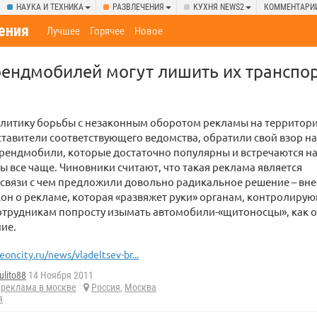
НАУКА И ТЕХНИКА
РАЗВЛЕЧЕНИЯ
КУХНЯ NEWS2
КОММЕНТАРИ
ения
Лучшее
Горячее
Новое
рендмобилей могут лишить их транспо
литику борьбы с незаконным оборотом рекламы на территор
тавители соответствующего ведомства, обратили свой взор на
рендмобили, которые достаточно популярны и встречаются н
ы все чаще. Чиновники считают, что такая реклама является
 связи с чем предложили довольно радикальное решение – вне
кон о рекламе, которая «развяжет руки» органам, контролир
отрудникам попросту изымать автомобили-«щитоносцы», как 
ие.
eoncity.ru/news/vladeltsev-br...
ulito88
14 Ноября 2011
,
реклама в москве
Россия
,
Москва
я