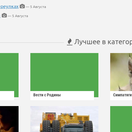
ереулках
— 5 Августа
й
— 5 Августа
Лучшее в катего
Вести с Родины
Симпатяги