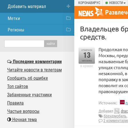
КОРОНАВИРУС
НОВОСТИ
Добавить материал
Развлеч
Метки
Владельцев б
Регионы
средств.
Продолжая по
отметили
13
Москвы, предс
называемые б
Последние комментарии
человека
в архиве
улицах столиц
Читайте новости в телеграм
незаконной, в
Сообщить об ошибке
поправку в за
позволит их с
Топ сайтов
правонарушен
Забаненные участники
Источник:
n
Правила
Частые вопросы
Добавил
drac
брендмобиль
Ночная тема
2 комментари