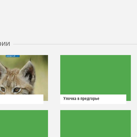
рии
Улочка в предгорье