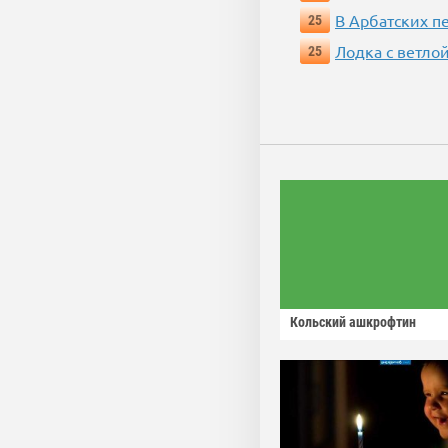
В Арбатских п
25
Лодка с ветло
25
Кольский ашкрофтин