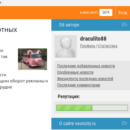
И
Вход
в мою ленту
2679
Об авторе
ртных
draculito88
Профиль
|
Статистика
ии
 так
а
Последние добавленные новости
Одобренные новости
сти
Френдлента последних новостей
ующим оборот рекламы и
Последние комментарии
орудие
Репутация:
О сайте neoncity.ru