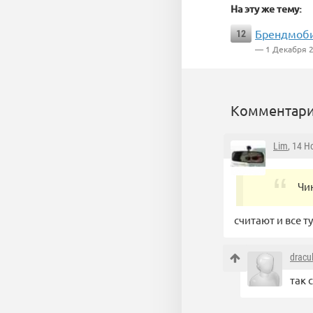
На эту же тему:
Брендмоби
12
— 1 Декабря 
Комментари
Lim
, 14 Н
Чи
считают и все т
dracu
так 