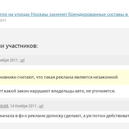
ли на улицах Москвы заменят брендированные составы в
2011
и участников:
оября 2011 ,
url
новники считают, что такая реклама является незаконной
ут! какой закон нарушают владельцы авто, не уточняется.
lito88
, 14 Ноября 2011 ,
url
сначала в фз о рекламе дописку сделают, а уж потом действоват