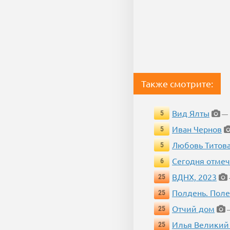
Также смотрите:
Вид Ялты
5
— 
Иван Чернов
5
Любовь Титов
5
Сегодня отмеч
6
ВДНХ, 2023
25
Полдень. Пол
25
Отчий дом
25
—
Илья Великий
25