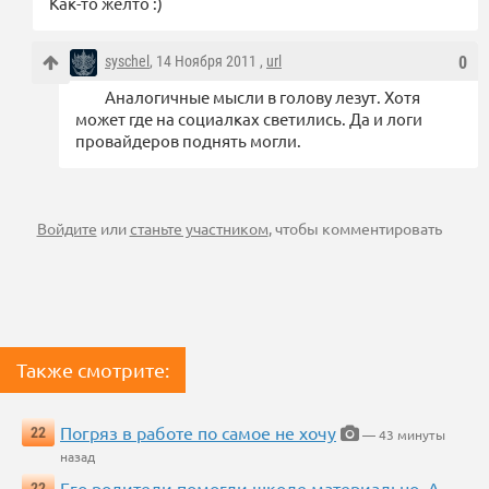
Как-то желто :)
syschel
, 14 Ноября 2011 ,
url
0
Аналогичные мысли в голову лезут. Хотя
может где на социалках светились. Да и логи
провайдеров поднять могли.
Войдите
или
станьте участником
, чтобы комментировать
Также смотрите:
Погряз в работе по самое не хочу
22
— 43 минуты
назад
Его родители помогли школе материально..А
22