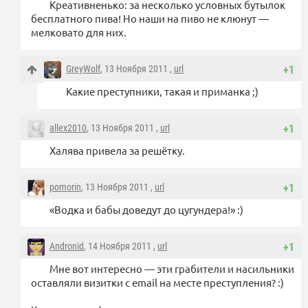
Креативненько: за несколько условных бутылок
бесплатного пива! Но наши на пиво не клюнут —
мелковато для них.
GreyWolf
, 13 Ноября 2011 ,
url
+1
Какие преступники, такая и приманка ;)
allex2010
, 13 Ноября 2011 ,
url
+1
Халява привела за решётку.
pomorin
, 13 Ноября 2011 ,
url
+1
«Водка и бабы доведут до цугундера!» :)
Andronid
, 14 Ноября 2011 ,
url
+1
Мне вот интересно — эти грабители и насильники
оставляли визитки с email на месте преступления? :)