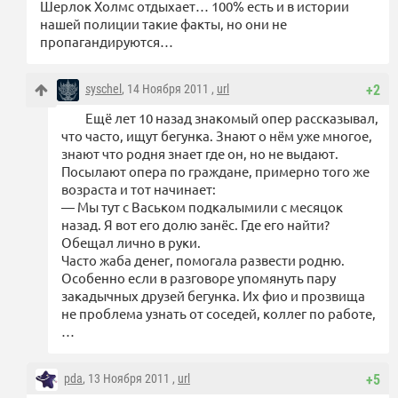
Шерлок Холмс отдыхает… 100% есть и в истории
нашей полиции такие факты, но они не
пропагандируются…
syschel
, 14 Ноября 2011 ,
url
+2
Ещё лет 10 назад знакомый опер рассказывал,
что часто, ищут бегунка. Знают о нём уже многое,
знают что родня знает где он, но не выдают.
Посылают опера по граждане, примерно того же
возраста и тот начинает:
— Мы тут с Васьком подкалымили с месяцок
назад. Я вот его долю занёс. Где его найти?
Обещал лично в руки.
Часто жаба денег, помогала развести родню.
Особенно если в разговоре упомянуть пару
закадычных друзей бегунка. Их фио и прозвища
не проблема узнать от соседей, коллег по работе,
…
pda
, 13 Ноября 2011 ,
url
+5