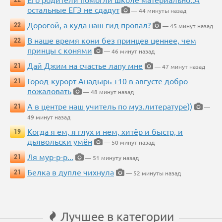
остальные ЕГЭ не сдадут
— 44 минуты назад
Дорогой, а куда наш гид пропал?
22
— 45 минут назад
В наше время кони без принцев ценнее, чем
22
принцы с конями
— 46 минут назад
Дай Джим на счастье лапу мне
21
— 47 минут назад
Город-курорт Анадырь +10 в августе добро
21
пожаловать
— 48 минут назад
А в центре наш учитель по муз.литературе))
21
—
49 минут назад
Когда я ем, я глух и нем, хитёр и быстр, и
19
дьявольски умён
— 50 минут назад
Ля мур-р-р...
21
— 51 минуту назад
Белка в дупле чихнула
21
— 52 минуты назад
Лучшее в категории