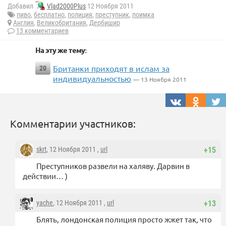
Добавил
Vlad2000Plus
12 Ноября 2011
пиво
,
бесплатно
,
полиция
,
преступник
,
поимка
Англия
,
Великобритания
,
Дербишир
13 комментариев
На эту же тему:
Британки приходят в ислам за
20
индивидуальностью
— 13 Ноября 2011
Комментарии участников:
skrt
, 12 Ноября 2011 ,
url
+15
Преступников развели на халяву. Дарвин в
действии… )
yache
, 12 Ноября 2011 ,
url
+13
Блять, лондонская полиция просто жжет так, что