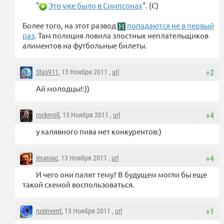
"
Это уже было в Симпсонах
". (C)
Более того, на этот развод
попадаются не в первый
раз
. Там полиция ловила злостных неплательщиков
алиментов на футбольные билеты.
Stas911
, 13 Ноября 2011 ,
url
+2
Ай молодцы!:))
rocknroll
, 13 Ноября 2011 ,
url
+4
у халявного пива нет конкурентов:)
imaniac
, 13 Ноября 2011 ,
url
+4
И чего они палят тему? В будущем могли бы еще
такой схемой воспользоваться.
rusinvent
, 13 Ноября 2011 ,
url
+1