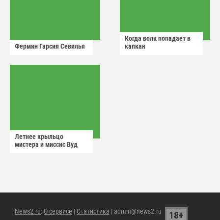
Когда волк попадает в
Фермин Гарсия Севилья
капкан
Летнее крыльцо
мистера и миссис Вуд
News2.ru
:
О сервисе
|
Статистика
| admin@news2.ru
18+