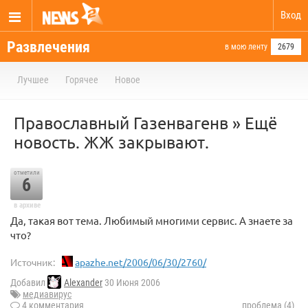
Вход
Развлечения
в мою ленту
2679
Лучшее
Горячее
Новое
Православный Газенвагенв » Ещё
новость. ЖЖ закрывают.
отметили
6
в архиве
Да, такая вот тема. Любимый многими сервис. А знаете за
что?
Источник:
apazhe.net/2006/06/30/2760/
Добавил
Alexander
30 Июня 2006
медиавирус
4 комментария
проблема (4)