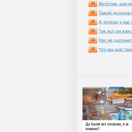
Весёлая, какч
24
Такой должна 
25
А теперь у нас
25
Так вот он ка
25
Нас не догонят
24
Что вы щас там
25
Да были же сосиски, я ж
помню!!