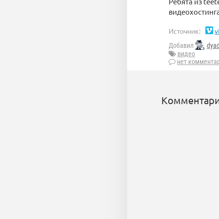
Ребята из teet
видеохостинга
Источник:
v
Добавил
dya
видео
нет коммента
Комментари