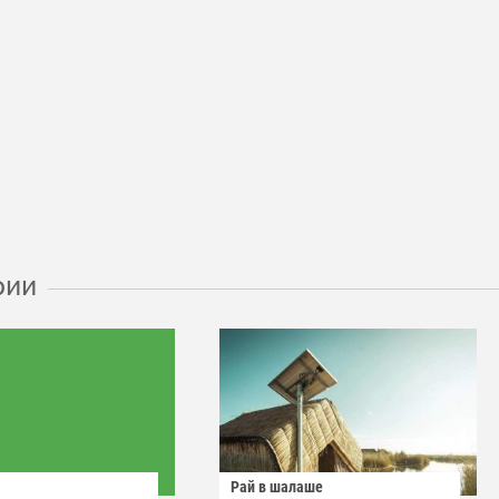
рии
Рай в шалаше