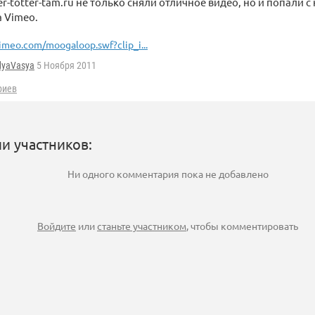
er-totter-tam.ru не только сняли отличное видео, но и попали с
 Vimeo.
imeo.com/moogaloop.swf?clip_i...
dyaVasya
5 Ноября 2011
риев
и участников:
Ни одного комментария пока не добавлено
Войдите
или
станьте участником
, чтобы комментировать