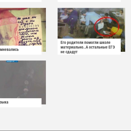
Его родители помогли школе
материально..А остальные ЕГЭ
омневались
не сдадут
узыка