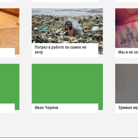
Погряз в работе по самое не
хочу
Мы и не с
Иван Чернов
Зримая м