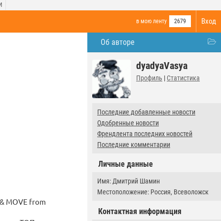
И
Вход
в мою ленту
2679
Об авторе
dyadyaVasya
Профиль
|
Статистика
Последние добавленные новости
Одобренные новости
Френдлента последних новостей
Последние комментарии
Личные данные
Имя: Дмитрий Шамин
Местоположение: Россия, Всеволожск
 & MOVE from
Контактная информация