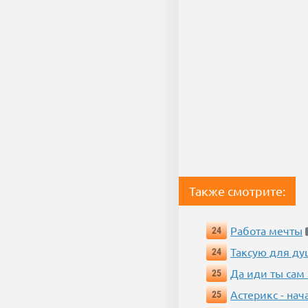
Также смотрите:
Работа мечты
24
Таксую для душ
24
Да иди ты сам
25
Астерикс - нач
25