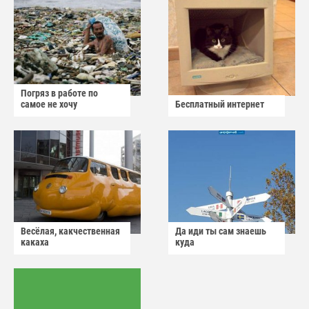
Погряз в работе по
самое не хочу
Бесплатный интернет
Весёлая, какчественная
Да иди ты сам знаешь
какаха
куда