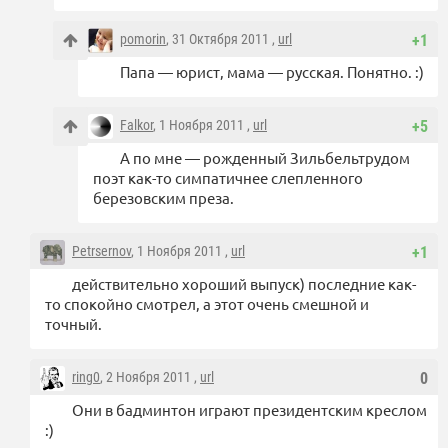
pomorin
, 31 Октября 2011 ,
url
+1
Папа — юрист, мама — русская. Понятно. :)
Falkor
, 1 Ноября 2011 ,
url
+5
А по мне — рожденный Зильбельтрудом
поэт как-то симпатичнее слепленного
березовским преза.
Petrsernov
, 1 Ноября 2011 ,
url
+1
действительно хороший выпуск) последние как-
то спокойно смотрел, а этот очень смешной и
точный.
ring0
, 2 Ноября 2011 ,
url
0
Они в бадминтон играют президентским креслом
:)