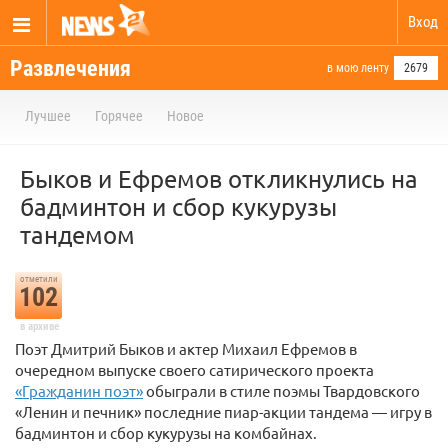
Вход
Развлечения
в мою ленту
2679
Лучшее
Горячее
Новое
Быков и Ефремов откликнулись на
бадминтон и сбор кукурузы
тандемом
отметили
102
в архиве
Поэт Дмитрий Быков и актер Михаил Ефремов в
очередном выпуске своего сатирического проекта
«Гражданин поэт»
обыграли в стиле поэмы Твардовского
«Ленин и печник» последние пиар-акции тандема — игру в
бадминтон и сбор кукурузы на комбайнах.