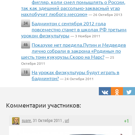
фигляр, коли смел помышлять о России,
так как здешний рассольно-заквасный угар
нахлобучит любого мессию»
— 26 Октября 2013
Бадминтон с сентября 2012 года
34
повсеместно станет в школах РФ третьим
уроком физкультуры
— 3 Ноября 2011
Показухе нет предела.Путин и Медведев
46
лично собрали в закрома «Родины» по
шесть тонн кукурузы.Скоро на Марс?
— 25
Октября 2011
На уроках физкультуры будут играть в
18
бадминтон?
— 24 Октября 2011
Комментарии участников:
suare
, 31 Октября 2011 ,
url
+1