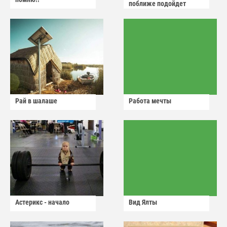
поближе подойдет
Рай в шалаше
Работа мечты
Астерикс - начало
Вид Ялты