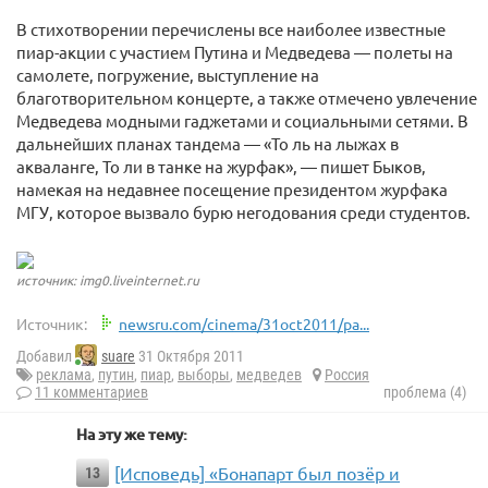
В стихотворении перечислены все наиболее известные
пиар-акции с участием Путина и Медведева — полеты на
самолете, погружение, выступление на
благотворительном концерте, а также отмечено увлечение
Медведева модными гаджетами и социальными сетями. В
дальнейших планах тандема — «То ль на лыжах в
акваланге, То ли в танке на журфак», — пишет Быков,
намекая на недавнее посещение президентом журфака
МГУ, которое вызвало бурю негодования среди студентов.
источник: img0.liveinternet.ru
Источник:
newsru.com/cinema/31oct2011/pa...
Добавил
suare
31 Октября 2011
реклама
,
путин
,
пиар
,
выборы
,
медведев
Россия
11 комментариев
проблема (4)
На эту же тему:
[Исповедь] «Бонапарт был позёр и
13