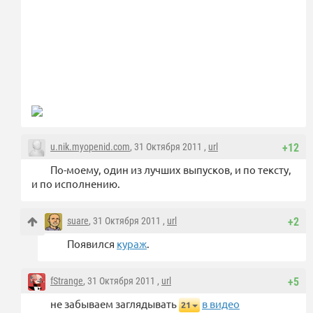
u.nik.myopenid.com
, 31 Октября 2011 ,
url
+12
По-моему, один из лучших выпусков, и по тексту,
и по исполнению.
suare
, 31 Октября 2011 ,
url
+2
Появился
кураж
.
fStrange
, 31 Октября 2011 ,
url
+5
не забываем заглядывать
в видео
21