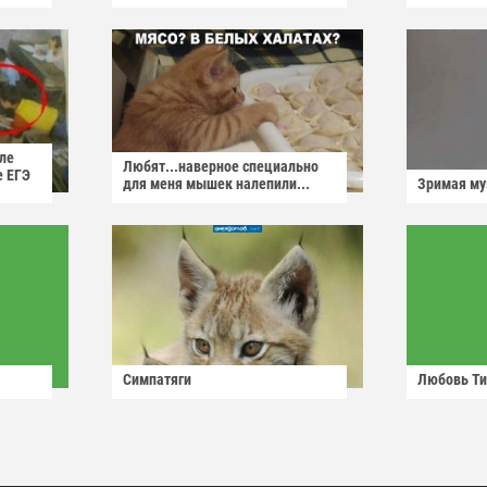
ле
Любят...наверное специально
е ЕГЭ
для меня мышек налепили...
Зримая м
Симпатяги
Любовь Ти