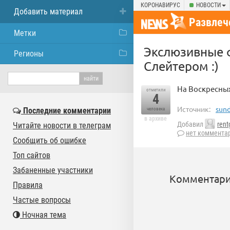
КОРОНАВИРУС
НОВОСТИ
Добавить материал
Развлеч
Метки
Экслюзивные ф
Регионы
Слейтером :)
На Воскресных
отметили
4
Источник:
sund
Последние комментарии
человека
в архиве
Добавил
rent
Читайте новости в телеграм
нет коммента
Сообщить об ошибке
Топ сайтов
Забаненные участники
Комментари
Правила
Частые вопросы
Ночная тема