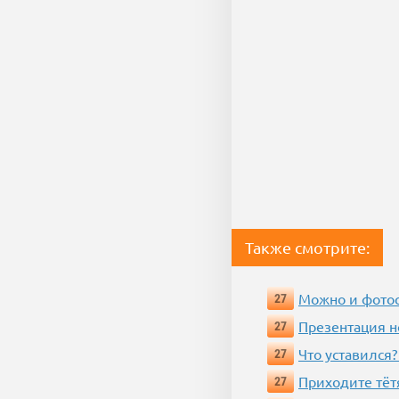
Также смотрите:
Можно и фотос
27
Презентация 
27
Что уставился?
27
Приходите тёт
27