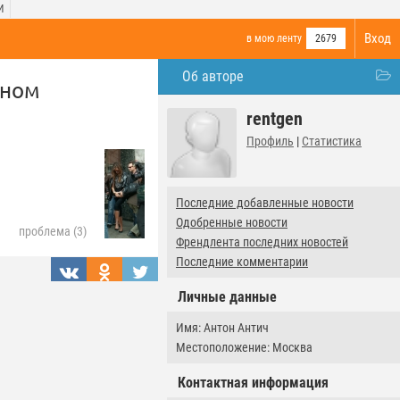
И
Вход
в мою ленту
2679
Об авторе
аном
rentgen
Профиль
|
Статистика
Последние добавленные новости
Одобренные новости
проблема (3)
Френдлента последних новостей
Последние комментарии
Личные данные
Имя: Антон Антич
Местоположение: Москва
Контактная информация