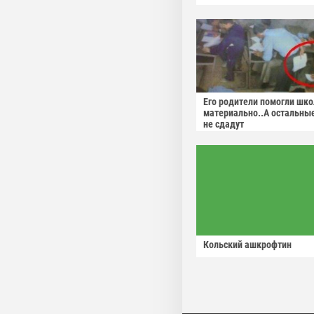
Его родители помогли шко
материально..А остальны
не сдадут
Кольский ашкрофтин