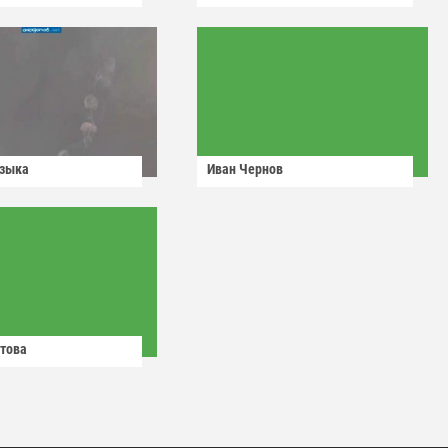
узыка
Иван Чернов
това