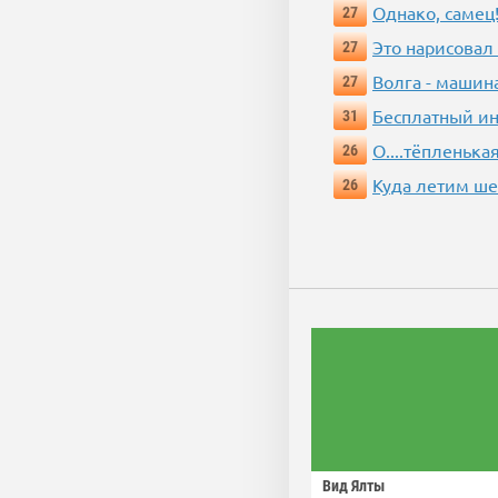
Однако, самец!
27
Это нарисовал
27
Волга - машин
27
Бесплатный ин
31
О....тёпленькая
26
Куда летим ш
26
Вид Ялты