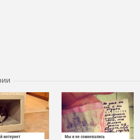
рии
й интернет
Мы и не сомневались