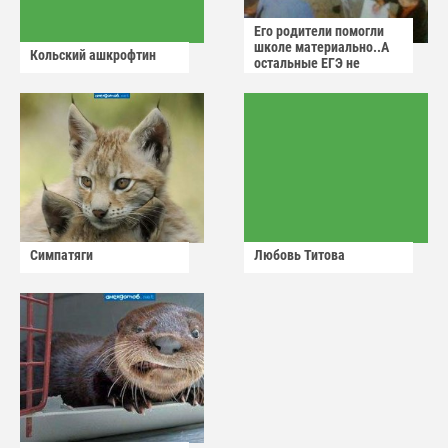
Его родители помогли
школе материально..А
Кольский ашкрофтин
остальные ЕГЭ не
сдадут
Симпатяги
Любовь Титова