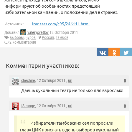
информируют об особенностях предстоящей
избирательной кампании, о положении дел в стране».
Источник:
itar-tass.com/c95/246111.html
Добавил
valerysvetlov
12 Октября 2011
выборы
,
чуров
Россия
,
Тамбов
2 комментария
Комментарии участников:
cheshire
, 12 Октября 2011 ,
url
0
Даешь кукольный театр не только для взрослых!
fStrange
, 12 Октября 2011 ,
url
0
Избиратели тамбовских сел попросили
главу ЦИК прислать в день выборов кукольный