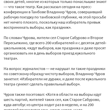
своих детей, многие из которых только понаслышке знают
— что такое театр. Как рассказал сегодня на пресс-
конференции в Тамбове Владимир Чуров, совершивший
рабочую поездку по тамбовской глубинке, «в этой просьбе
нет ничего плохого, поскольку наш избиратель привык
воспринимать выборы, как праздник».
По словам Чурова, жители сел Старое Сабурово и Второе
Пересыпкино, где всего 200 избирателей и с десяток детей-
школьников, «ждут выборов, как праздника и даже просят
организовать им в день выборов приезд кукольного
театра».
На вопрос журналистов — не нарушат ли такие праздники
по советскому образцу чистоту выборов, Владимир Чуров
заметил: «Избиратели не дураки, и даже после кукольного
театра сумеют сделать правильный выбор».
Чуров также посетовал: «Хотя в области на выборы идут
шесть партий, жителей таких сел, как Старое Сабурово,
куда автобус из центра ходит раз в неделю, и на 200
жителей приходится семь школьников, мало