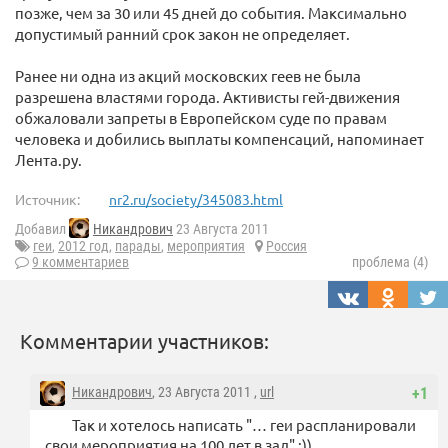
позже, чем за 30 или 45 дней до события. Максимально
допустимый ранний срок закон не определяет.
Ранее ни одна из акций московских геев не была
разрешена властями города. Активисты гей-движения
обжаловали запреты в Европейском суде по правам
человека и добились выплаты компенсаций, напоминает
Лента.ру.
Источник:
nr2.ru/society/345083.html
Добавил
Никандрович
23 Августа 2011
геи
,
2012 год
,
парады
,
мероприятия
Россия
9 комментариев
проблема (4)
Комментарии участников:
Никандрович
, 23 Августа 2011 ,
url
+1
Так и хотелось написать "… геи распланировали
свои мероприятия на 100 лет в зад" :))