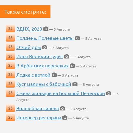
Также смотрите:
ВДНХ, 2023
25
— 5 Августа
Полдень. Полевые цветы
25
— 5 Августа
Отчий дом
25
— 5 Августа
Илья Великий гудит
25
— 5 Августа
В Арбатских переулках
25
— 5 Августа
Лодка с ветлой
25
— 5 Августа
Куст малины с бабочкой
25
— 5 Августа
Смена жильцов на Большой Печерской
25
— 5
Августа
Волшебная синева
25
— 5 Августа
Интерьер ресторана
25
— 5 Августа