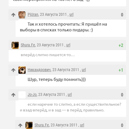
PjUran
, 23 Августа 2011 ,
url
0
Так и хотелось прочитать: Я пришёл на
выборы в списках только пидары. :)
Shura.Fe
, 23 Августа 2011 ,
url
+2
вперёд слитно пишется-то…
Никандрович
, 23 Августа 2011 ,
url
+1
Шур, теперь буду помнить)))
Jo-Jo
, 23 Августа 2011 ,
url
0
если наречие то слитно, а если существительное?
и взад-вперёд, и в зад — в перёд, правильно.
Shura.Fe
, 23 Августа 2011 ,
url
0