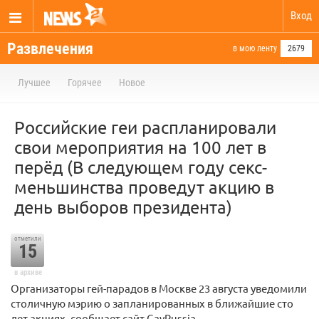
Вход
Развлечения
в мою ленту
2679
Лучшее
Горячее
Новое
Российские геи распланировали
свои мероприятия на 100 лет в
перёд (В следующем году секс-
меньшинства проведут акцию в
день выборов президента)
отметили
15
в архиве
Организаторы гей-парадов в Москве 23 августа уведомили
столичную мэрию о запланированных в ближайшие сто
лет акциях, сообщает сайт GayRussia.