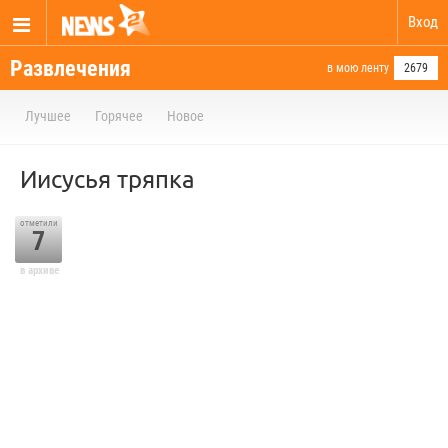
Вход
Развлечения
в мою ленту
2679
Лучшее
Горячее
Новое
Иисусья тряпка
отметили
7
в архиве