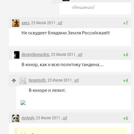
обещаешь?
axes
, 23 Июля 2011 ,
url
+7
Не оскудеет блядями Земля Российская!!!
deoxyribonucleic
, 23 Июля 2011 ,
url
+4
В юмор, как и всю политику тандема…
begemoth
, 23 Июля 2011 ,
url
+4
В юморе и лежит.
mrAndy
, 23 Июля 2011 ,
url
+6