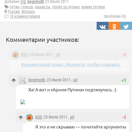
Добавил
begemoth
23 Июля 2011
путин
,
сурков
,
нашисты
,
порву за путина
,
армия путина
Россия
,
Москва
18 комментариев
проблема (6)
Комментарии участников:
KS5
, 23 Июля 2011 ,
url
-5
Комментарий скрыт. Нажмите, чтобы показать.
begemoth
, 23 Июля 2011 ,
url
+3
Ха! А вот и «Армия Путина» подтянулась. :)
KS5
, 23 Июля 2011 ,
url
-1
Я это и не скрываю — почитайте аргументы