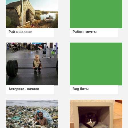
Рай в шалаше
Работа мечты
Астерикс - начало
Вид Ялты