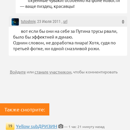
охуенные чуваки! особенно на фоне новости
— ваще пиздец, красавцы!
tutoshniy
, 23 Июля 2011 ,
url
0
вот если бы они на себе за Путина трусы рвали,
было бы эффектней я думаю.
Одним словом, не доработка пиара! Хотя, судя по
третьей фотке, ни одной смазливой рожи.
Войдите
или
станьте участником
, чтобы комментировать
Также смотрите:
Yellow subДРИЗИН
19
— 1 час 21 минуту назад