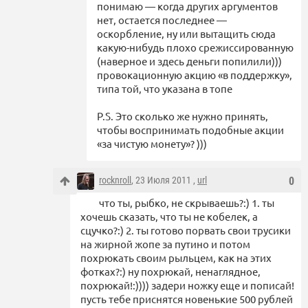
понимаю — когда других аргументов
нет, остается последнее —
оскорбление, ну или вытащить сюда
какую-нибудь плохо срежиссированную
(наверное и здесь деньги попилили)))
провокационную акцию «в поддержку»,
типа той, что указана в топе
P.S. Это сколько же нужно принять,
чтобы воспринимать подобные акции
«за чистую монету»? )))
rocknroll
, 23 Июля 2011 ,
url
0
что ты, рыбко, не скрываешь?:) 1. ты
хочешь сказать, что ты не кобелек, а
сцучко?:) 2. ты готово порвать свои трусики
на жирной жопе за путино и потом
похрюкать своим рыльцем, как на этих
фотках?:) ну похрюкай, ненаглядное,
похрюкай!:)))) задери ножку еще и пописай!
пусть тебе приснятся новенькие 500 рублей