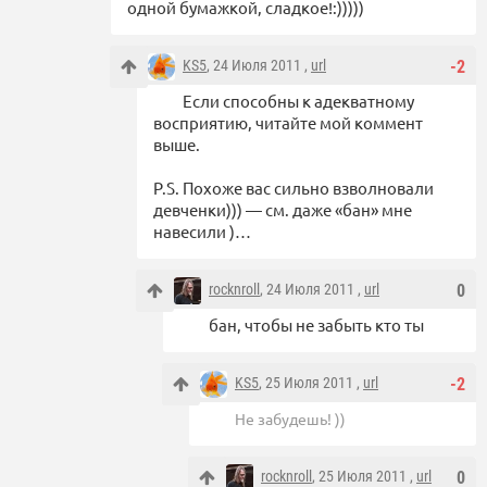
одной бумажкой, сладкое!:)))))
KS5
, 24 Июля 2011 ,
url
-2
Если способны к адекватному
восприятию, читайте мой коммент
выше.
P.S. Похоже вас сильно взволновали
девченки))) — см. даже «бан» мне
навесили )…
rocknroll
, 24 Июля 2011 ,
url
0
бан, чтобы не забыть кто ты
KS5
, 25 Июля 2011 ,
url
-2
Не забудешь! ))
rocknroll
, 25 Июля 2011 ,
url
0