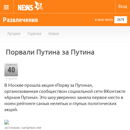
Вход
Развлечения
в мою ленту
2679
Лучшее
Горячее
Новое
Порвали Путина за Путина
отметили
40
в архиве
В Москве прошла акция «Порву за Путина»,
организованная сообществом социальной сети ВКонтакте
«Армия Путина». Это шоу уверенно заняла первое место в
моем рейтинге самых нелепых и глупых политических
акций.
источник: varlamov.me