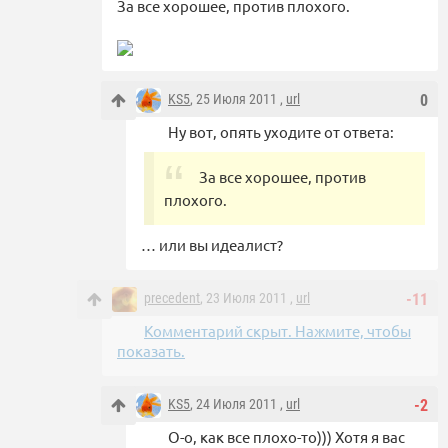
За все хорошее, против плохого.
KS5
, 25 Июля 2011 ,
url
0
Ну вот, опять уходите от ответа:
За все хорошее, против
плохого.
… или вы идеалист?
precedent
, 23 Июля 2011 ,
url
-11
Комментарий скрыт. Нажмите, чтобы
показать.
KS5
, 24 Июля 2011 ,
url
-2
О-о, как все плохо-то))) Хотя я вас