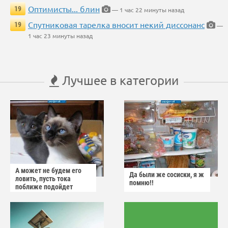
Оптимисты... блин
19
— 1 час 22 минуты назад
Спутниковая тарелка вносит некий диссонанс
19
—
1 час 23 минуты назад
Лучшее в категории
А может не будем его
Да были же сосиски, я ж
ловить, пусть тока
помню!!
поближе подойдет