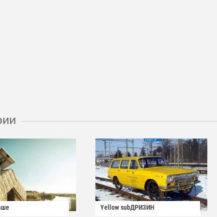
рии
аше
Yellow subДРИЗИН