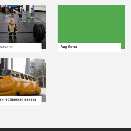
 начало
Вид Ялты
какчественная какаха