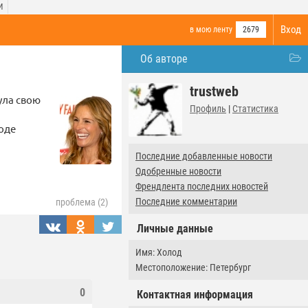
И
Вход
в мою ленту
2679
Об авторе
trustweb
ула свою
Профиль
|
Статистика
роде
Последние добавленные новости
Одобренные новости
Френдлента последних новостей
Последние комментарии
проблема (2)
Личные данные
Имя: Холод
Местоположение: Петербург
0
Контактная информация