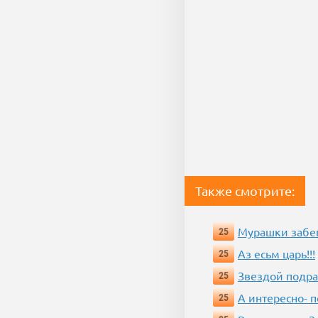
Также смотрите:
Мурашки забе
25
Аз есьм царь!!!
25
Звездой подр
25
А интересно- п
25