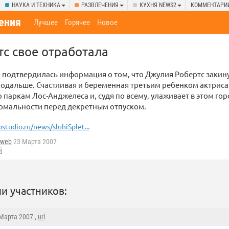
НАУКА И ТЕХНИКА
РАЗВЛЕЧЕНИЯ
КУХНЯ NEWS2
КОММЕНТАРИ
ения
Лучшее
Горячее
Новое
с свое отработала
подтвердилась информация о том, что Джулия Робертс закин
подальше. Счастливая и беременная третьим ребенком актриса
о паркам Лос-Анджелеса и, судя по всему, улаживает в этом го
рмальности перед декретным отпуском.
ostudio.ru/news/sluhiSplet...
tweb
23 Марта 2007
й
и участников:
 Марта 2007 ,
url