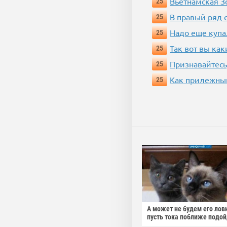
Вьетнамская 
25
В правый ряд 
25
Надо еще купа
25
Так вот вы как
25
Признавайтесь
25
Как прилежный
25
А может не будем его лов
пусть тока поближе подо