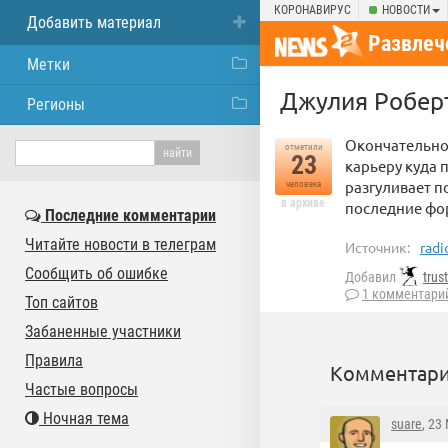
КОРОНАВИРУС
НОВОСТИ
Добавить материал
Развлеч
Метки
Джулия Роберт
Регионы
Окончательно 
отметили
23
карьеру куда 
разгуливает п
человека
в архиве
последние фо
Последние комментарии
Читайте новости в телеграм
Источник:
radi
Сообщить об ошибке
Добавил
trus
1 комментари
Топ сайтов
Забаненные участники
Правила
Комментари
Частые вопросы
Ночная тема
suare
, 23