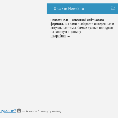
О сайте News2.ru
Новости 2.0 — новостной сайт нового
формата.
Вы сами выбираете интересные и
актуальные темы. Самые лучшие попадают
на главную страницу.
подробнее
→
 тумане?
— 6 часов 1 минуту назад