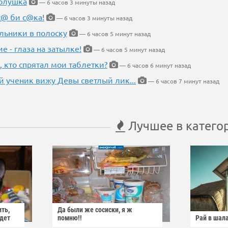
Золушка
— 6 часов 3 минуты назад
с@ би с@ка!
— 6 часов 3 минуты назад
льники в полоску
— 6 часов 5 минут назад
ие - глаза на затылке!
— 6 часов 5 минут назад
, кто спрятал мои таблетки?
— 6 часов 6 минут назад
 ученик вижу Девы светлый лик...
— 6 часов 7 минут назад
Лучшее в катего
ить,
Да были же сосиски, я ж
йдет
помню!!
Рай в шал