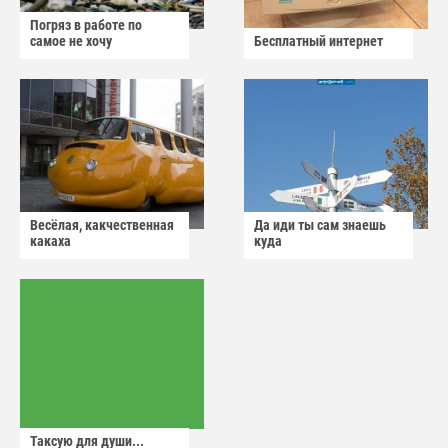
Погряз в работе по
самое не хочу
Бесплатный интернет
Весёлая, какчественная
Да иди ты сам знаешь
какаха
куда
Таксую для души...