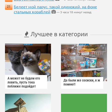
Белеет мой парус, такой одинокий, на фоне
21
стальных кораблей
— 3 часа 18 минут назад
Лучшее в категории
А может не будем его
Да были же сосиски, я ж
ловить, пусть тока
помню!!
поближе подойдет