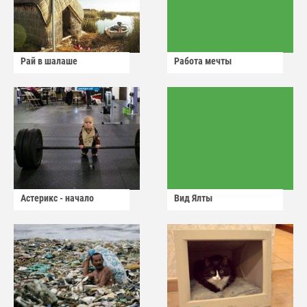
Рай в шалаше
Работа мечты
Астерикс - начало
Вид Ялты