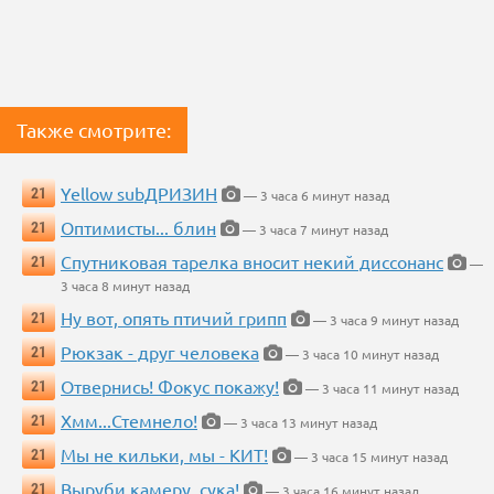
Также смотрите:
Yellow subДРИЗИН
21
— 3 часа 6 минут назад
Оптимисты... блин
21
— 3 часа 7 минут назад
Спутниковая тарелка вносит некий диссонанс
21
—
3 часа 8 минут назад
Ну вот, опять птичий грипп
21
— 3 часа 9 минут назад
Рюкзак - друг человека
21
— 3 часа 10 минут назад
Отвернись! Фокус покажу!
21
— 3 часа 11 минут назад
Хмм...Стемнело!
21
— 3 часа 13 минут назад
Мы не кильки, мы - КИТ!
21
— 3 часа 15 минут назад
Выруби камеру, сука!
21
— 3 часа 16 минут назад