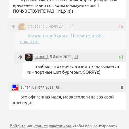
временем гавно со своим коммунизмом!!!
ПОЧУВСТВУЙТЕ РАЗНИЦУ!:)))
precedent
, 5 Июля 2011 ,
url
-15
Комментарий скрыт. Нажмите, чтобы
показать.
rocknroll
, 5 Июля 2011 ,
url
+1
я забыл, что сейчас в азии это называется
«импортные шит бургеры», SORRY!:)
suhan
, 6 Июля 2011 ,
url
0
это офигенная идея, маркетологи не зря свой
хлеб едят.
Войдите
или
станьте участником
, чтобы комментировать