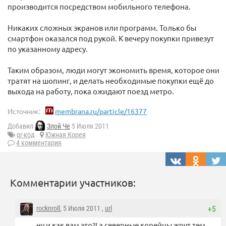
производится посредством мобильного телефона.
Никаких сложных экранов или программ. Только бы
смартфон оказался под рукой. К вечеру покупки привезут
по указанному адресу.
Таким образом, люди могут экономить время, которое они
тратят на шопинг, и делать необходимые покупки ещё до
выхода на работу, пока ожидают поезд метро.
Источник:
membrana.ru/particle/16377
Добавил
Злой Че
5 Июля 2011
qr-код
Южная Корея
4 комментария
Комментарии участников:
rocknroll
, 5 Июля 2011 ,
url
+5
ну и как вам это?! а северные корейцы жрут тем