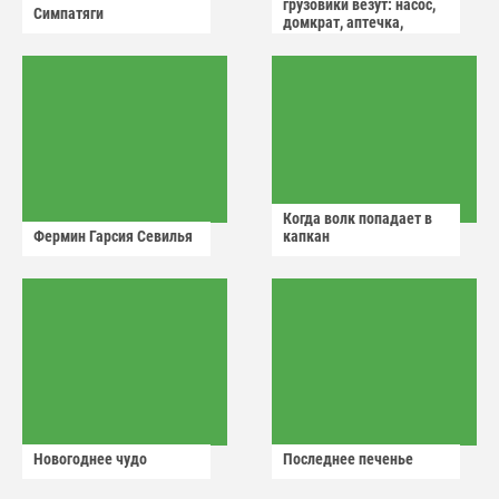
грузовики везут: насос,
Симпатяги
домкрат, аптечка,
аварийный знак
Когда волк попадает в
Фермин Гарсия Севилья
капкан
Новогоднее чудо
Последнее печенье