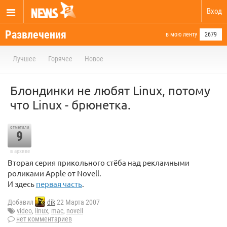
Вход
Развлечения
в мою ленту
2679
Лучшее
Горячее
Новое
Блондинки не любят Linux, потому
что Linux - брюнетка.
отметили
9
в архиве
Вторая серия прикольного стёба над рекламными
роликами Apple от Novell.
И здесь
первая часть
.
Добавил
dik
22 Марта 2007
video
,
linux
,
mac
,
novell
нет комментариев