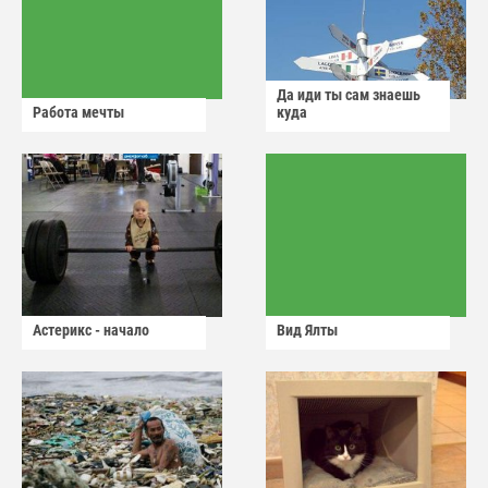
Да иди ты сам знаешь
Работа мечты
куда
Астерикс - начало
Вид Ялты