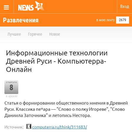
Вход
Развлечения
в мою ленту
2679
Лучшее
Горячее
Новое
Информационные технологии
Древней Руси - Компьютерра-
Онлайн
отметили
8
в архиве
Статья о формировании общественного мнения в Древней
Руси. Классика пе*ара — "Слово о полку Игореве", "Слово
Даниила Заточника" и летопись Нестора.
Источник:
computerra.ru/think/311683/