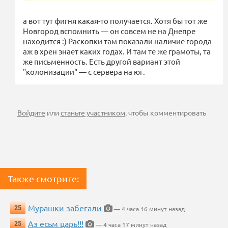
а вот тут фигня какая-то получается. Хотя бы тот же
Новгород вспомнить — он совсем не на Днепре
находится :) Раскопки там показали наличие города
аж в хрен знает каких годах. И там те же грамоты, та
же письменность. Есть другой вариант этой
"колонизации" — с сервера на юг.
Войдите
или
станьте участником
, чтобы комментировать
Также смотрите:
Мурашки забегали
25
— 4 часа 16 минут назад
Аз есьм царь!!!
25
— 4 часа 17 минут назад