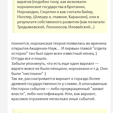
варягов (подобно тому, как возникали
норманнские государства в Британии,
Нормандии, Сицилии и как считали Байер,
Миллер, Шлецер и, главное, Карамзин), или в
результате собственного развития (как полагали
Тредьяковский, Ломоносов, Иловайский...)
помнится, норманская теория появилась во времена
открытия Академии Наук… И первым главой "отдела
истории" там был один всем известный немец :)
Оттуда все и пошло.
Забыли упомянуть, что есть еще один вариант —
варяги вовсе не были немцами, норманами и т.д. Они
были "местными" :)
Так же, рассматривается вариант о гораздо более
древней государственности у славян. А описываемые
Нестором события — либо приукрашенный "захват
власти", либо мистификация. Или, как вариант,
красивое отражение несколько иных событий.