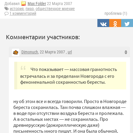
Добавил
Max Folder
22 Марта 2007
история
,
пиар
,
общественное мнение
1 комментарий
проблема (1)
Комментарии участников:
Dimonuch
, 22 Марта 2007 ,
url
0
Что показывает — массовая грамотность
встречалась и за пределами Новгорода с его
феноменальной сохранностью бересты.
ну об этом все и всегда говорили. Просто в Новгороде
береста сохранилась. Там почва слишком влажная —
в воде при отсутствии воздуха береста и пролежала.
А в остальных местах — не сохранилась. Про
древнерусскую (докириллическую даже)
письменность много пишут. И она была обычной,