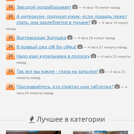
Звездой подрабатывает
24
— 4 часа 18 минут назад
А интересно- подумал ежик- если лошадь ляжет
24
спать, она захлебнется в тумане?
— 4 часа 19 минут
назад
Вьетнамская Золушка
24
— 4 часа 20 минут назад
В правый ряд с@ би с@ка!
24
— 4 часа 21 минуту назад
Надо еще купальники в полоску
24
— 4 часа 22 минуты
назад
Так вот вы какие - глаза на затылке!
24
— 4 часа 23
минуты назад
Признавайтесь, кто спрятал мои таблетки?
24
— 4
часа 24 минуты назад
Лучшее в категории