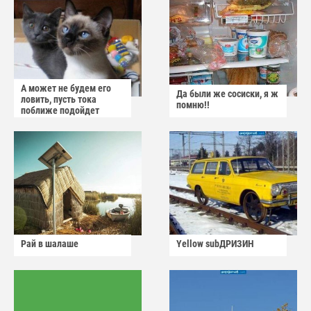
А может не будем его
Да были же сосиски, я ж
ловить, пусть тока
помню!!
поближе подойдет
Рай в шалаше
Yellow subДРИЗИН