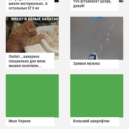
Что уставился? Целуй,
школе материально..А
давай!
остальные ЕГЭ не
сдадут
Любят...наверное
специально для меня
Зримая музыка
мышек налепили...
Иван Чернов
Кольский ашкрофтин