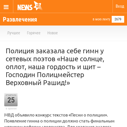
Вход
Развлечения
в мою ленту
2679
Лучшее
Горячее
Новое
Полиция заказала себе гимн у
сетевых поэтов «Наше солнце,
оплот, наша гордость и щит –
Господин Полицмейстер
Верховный Рашид!»
отметили
25
в архиве
МВД объявило конкурс текстов «Песни о полиции».
Появление гимна о полиции должно стать финальным
штрихом реформы ведомства. Для создания аналога