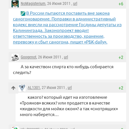
NoMagisterium
, 26 Июня 2011 ,
url
+6
В России пытаются поставить вне закона
самогоноварение. Поправки в административный
кодекс внесли на рассмотрение Госдумы депутаты из
Калининграда. Законопроект вводит
ответственность за производство, хранение,
перевозку и сбыт самогона, пишет «РБК-daily».
Googenot
, 26 Июня 2011 ,
url
+2
А за качеством спирта кто нибудь собирается
следить?
AL1301
, 27 Июня 2011 ,
url
+2
какого? который идет на изготовление
«Троянов» всяких? или продается в качестве
«жидкости для мойки окон»? а так «смотрящих»
много наберется…