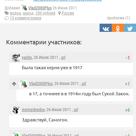
Добавил
Vlad2000Plus
26 Июня 2011
водка
,
народ
,
200 рублей
Россия
15 комментариев
проблема (1)
Комментарии участников:
yache
, 26 Июня 2011 ,
url
-1
Была такая херня уже в 1917
Vlad2000Plus
, 26 Июня 2011 ,
url
+1
в 17, а точнеее в в 1914м году был Сухой Закон.
memedvedov
, 26 Июня 2011 ,
url
+6
Здравствуй, Самогон.
Vlad2000Plus
, 26 Июня 2011 ,
url