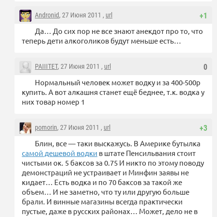
Andronid
, 27 Июня 2011 ,
url
+1
Да… До сих пор не все знают анекдот про то, что
теперь дети алкоголиков будут меньше есть…
PAIIITET
, 27 Июня 2011 ,
url
0
Нормальный человек может водку и за 400-500р
купить. А вот алкашня станет ещё беднее, т.к. водка у
них товар номер 1
pomorin
, 27 Июня 2011 ,
url
+3
Блин, все — таки выскажусь. В Америке бутылка
самой дешевой водки
в штате Пенсильвания стоит
чистыми ок. 5 баксов за 0.75 И никто по этому поводу
демонстраций не устраивает и Минфин заявы не
кидает… Есть водка и по 70 баксов за такой же
объем… И не заметно, что ту или другую больше
брали. И винные магазины всегда практически
пустые, даже в русских районах… Может, дело не в