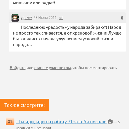
минфине или водке?
vguzev
, 28 Июня 2011 ,
url
0
Последнюю «радость» у народа забирают! Народ
не просто так спивается, а от хреновой жизни! Лучше
бы занялись сначала улучшением условий жизни
народа…
Войдите
или
станьте участником
, чтобы комментировать
Также смотрите:
- Ты иди, иди на работу. Я за тебя посплю
21
— 6
часов 20 минут назад