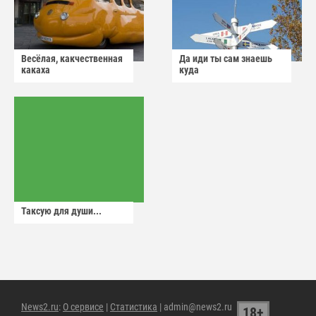
Весёлая, какчественная
Да иди ты сам знаешь
какаха
куда
Таксую для души...
News2.ru
:
О сервисе
|
Статистика
| admin@news2.ru
18+