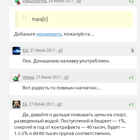
Vlad2000Plus
, 26 Июня 2011 ,
url
+2
tupq[с]
Добаньте
неадеквата
, пожалуйста…
Kid
, 27 Июня 2011 ,
url
0
Пох. Домашнюю наливку употребляем.
Нонна
, 27 Июня 2011 ,
url
+1
Вот радость-то пивным магнатам…
EA
, 27 Июня 2011 ,
url
+1
Да, давайте и дальше повышать цены на спирт,
разведенный водой. Поступлений в бюджет — 1%,
смертей в год от контрафакта — 40 тысяч, будет —
1.5-2% и 60-80 тысяч трупов соответственно.