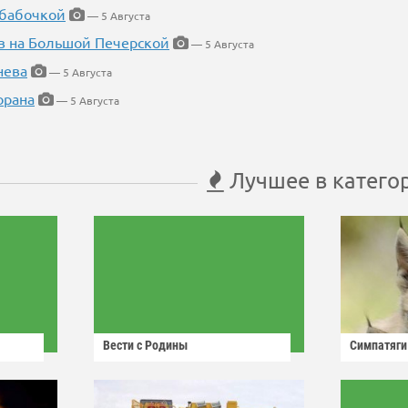
 бабочкой
— 5 Августа
в на Большой Печерской
— 5 Августа
нева
— 5 Августа
орана
— 5 Августа
Лучшее в катего
Вести с Родины
Симпатяги