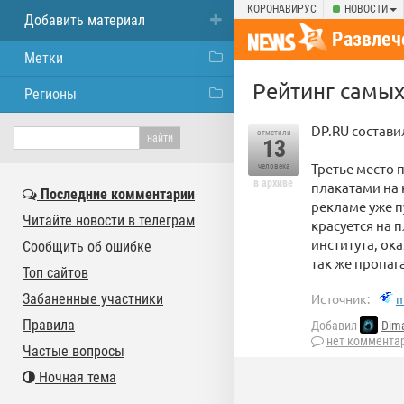
КОРОНАВИРУС
НОВОСТИ
Добавить материал
Развлеч
Метки
Рейтинг самых
Регионы
DP.RU состави
отметили
13
Третье место 
человека
в архиве
плакатами на 
Последние комментарии
рекламе уже п
Читайте новости в телеграм
красуется на 
института, о
Сообщить об ошибке
так же пропаг
Топ сайтов
Забаненные участники
Источник:
m
Правила
Добавил
Dim
нет коммента
Частые вопросы
Ночная тема