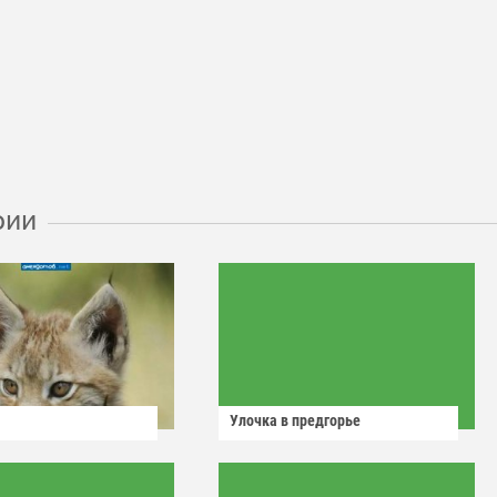
рии
Улочка в предгорье