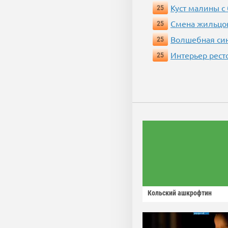
Куст малины с
25
Смена жильцо
25
Волшебная си
25
Интерьер рест
25
Кольский ашкрофтин