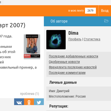
И
Вход
в мою ленту
2679
Об авторе
арт 2007)
Dima
7 года.
Профиль
|
Статистика
ламными
ь об этой
из них
Последние добавленные новости
лей
Одобренные новости
равильный пример, а
Френдлента последних новостей
Последние комментарии
Личные данные
Имя: Дмитрий
проблема (1)
Местоположение: Россия
Репутация: