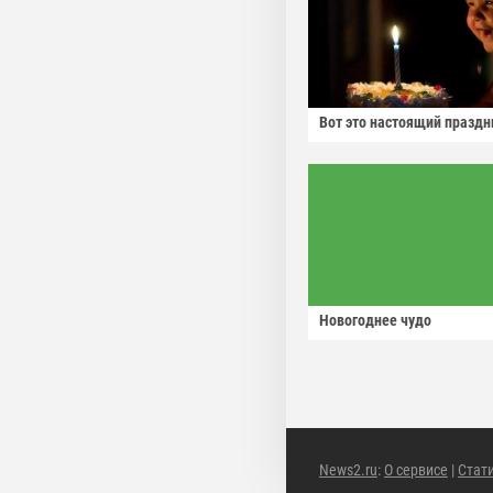
Вот это настоящий праздн
Новогоднее чудо
News2.ru
:
О сервисе
|
Стат