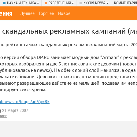
НАУКА И ТЕХНИКА
РАЗВЛЕЧЕНИЯ
КУХНЯ NEWS2
КОММЕНТАРИ
ения
Лучшее
Горячее
Новое
 скандальных рекламных кампаний (м
ло рейтинг самых скандальных рекламных кампаний марта 200
по версии обзора DP.RU занимает модный дом “Armani” с рек
которых изображенны две 5-летние азиатские девочки (новост
убликовалась на news2). На обеих яркий слой макияжа, а одна 
плакате в бикини. Девочки с плакатов, по мнению представите
казывают развращающее действие на малышей, подавая им неп
андирует секс-туризм.
bnews.ru/blogs/ad/?p=85
a
21 Марта 2007
риев