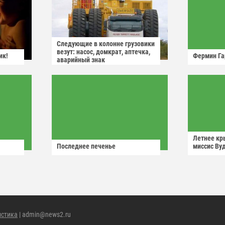
Следующие в колонне грузовики
везут: насос, домкрат, аптечка,
ик!
Фермин Га
аварийный знак
Летнее кр
Последнее печенье
миссис Ву
истика
| admin@news2.ru