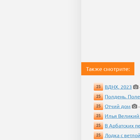
Также смотрите:
ВДНХ, 2023
25
Полдень. Пол
25
Отчий дом
25
—
Илья Великий
25
В Арбатских п
25
Лодка с ветло
25