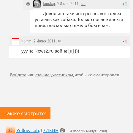
faustxp
, 9 Июня 2011 ,
url
+1
Довольно таки интересно, вот только
устаешь как собака. Только после кинекта
понял насколько тяжело боксерам.
home
, 9 Июня 2011 ,
url
-1
ууу на News2.ru война [н] )))
Войдите
или
станьте участником
, чтобы комментировать
Также смотрите:
Yellow subДРИЗИН
23
— 4 часа 15 минут назад