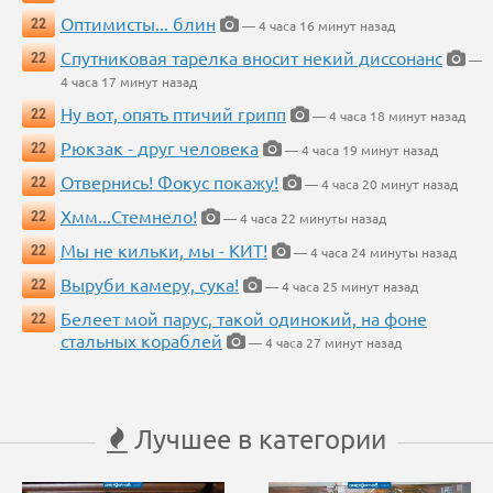
Оптимисты... блин
22
— 4 часа 16 минут назад
Спутниковая тарелка вносит некий диссонанс
22
—
4 часа 17 минут назад
Ну вот, опять птичий грипп
22
— 4 часа 18 минут назад
Рюкзак - друг человека
22
— 4 часа 19 минут назад
Отвернись! Фокус покажу!
22
— 4 часа 20 минут назад
Хмм...Стемнело!
22
— 4 часа 22 минуты назад
Мы не кильки, мы - КИТ!
22
— 4 часа 24 минуты назад
Выруби камеру, сука!
22
— 4 часа 25 минут назад
Белеет мой парус, такой одинокий, на фоне
22
стальных кораблей
— 4 часа 27 минут назад
Лучшее в категории