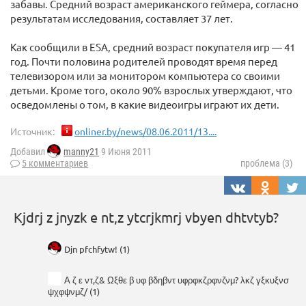
забавы. Средний возраст американского геймера, согласно
результатам исследования, составляет 37 лет.
Как сообщили в ESA, средний возраст покупателя игр — 41
год. Почти половина родителей проводят время перед
телевизором или за монитором компьютера со своими
детьми. Кроме того, около 90% взрослых утверждают, что
осведомлены о том, в какие видеоигры играют их дети.
Источник:
onliner.by/news/08.06.2011/13....
Добавил
manny21
9 Июня 2011
5 комментариев
проблема (3)
Kjdrj z jnyzk e nt,z ytcrjkmrj vbyen dhtvtyb?
Djn pfchfytw! (1)
Α ζ ε ντ,ζ& Ωξθε β υφ βδηβντ υφρφκζρφνζνμ? λκζ γξκυξνσ
ψχφψνμζ/ (1)