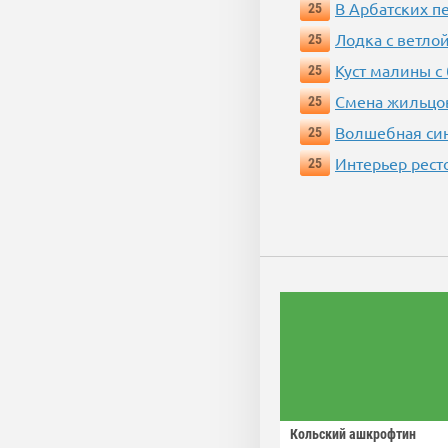
В Арбатских п
25
Лодка с ветло
25
Куст малины с
25
Смена жильцо
25
Волшебная си
25
Интерьер рест
25
Кольский ашкрофтин