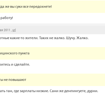
гда же вы суки все передохнете!
 работу!
Мая 2011 ,
url
тные какие-то жители. Таких не жалко. Шучу. Жалко.
дицинского пункта
итесь и сделайте.
ты не повышают
ать там, где зарплаты низкие. Сами же демпингуете, дурни.