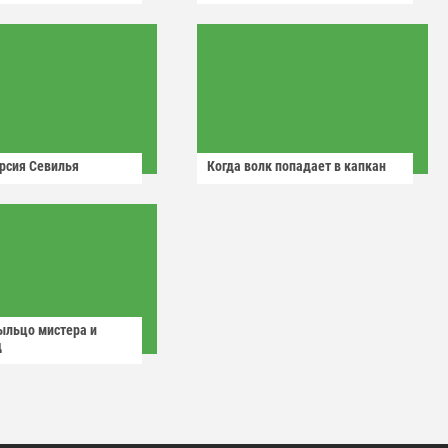
рсия Севилья
Когда волк попадает в капкан
ыльцо мистера и
д