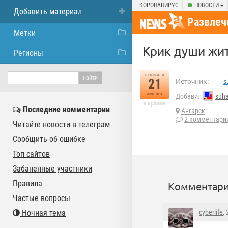
КОРОНАВИРУС
НОВОСТИ
Добавить материал
Развлеч
Метки
Крик души жит
Регионы
отметили
21
Источник:
s
человек
Добавил
suh
в архиве
Последние комментарии
Ангарск
2 комментари
Читайте новости в телеграм
Сообщить об ошибке
Топ сайтов
Забаненные участники
Правила
Комментари
Частые вопросы
Ночная тема
cyberlife
,