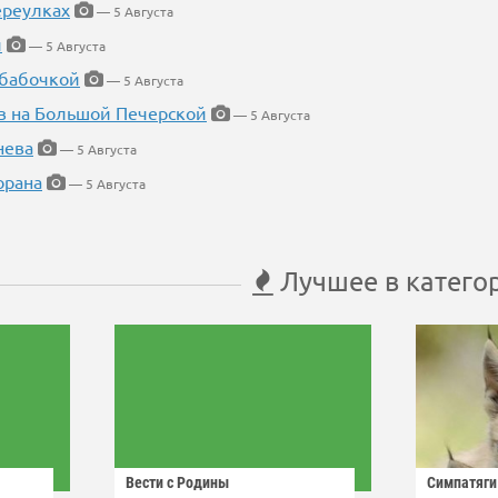
ереулках
— 5 Августа
й
— 5 Августа
 бабочкой
— 5 Августа
в на Большой Печерской
— 5 Августа
нева
— 5 Августа
орана
— 5 Августа
Лучшее в катего
Вести с Родины
Симпатяги