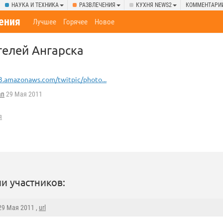
НАУКА И ТЕХНИКА
РАЗВЛЕЧЕНИЯ
КУХНЯ NEWS2
КОММЕНТАРИ
ения
Лучшее
Горячее
Новое
елей Ангарска
3.amazonaws.com/twitpic/photo...
an
29 Мая 2011
я
и участников:
 29 Мая 2011 ,
url