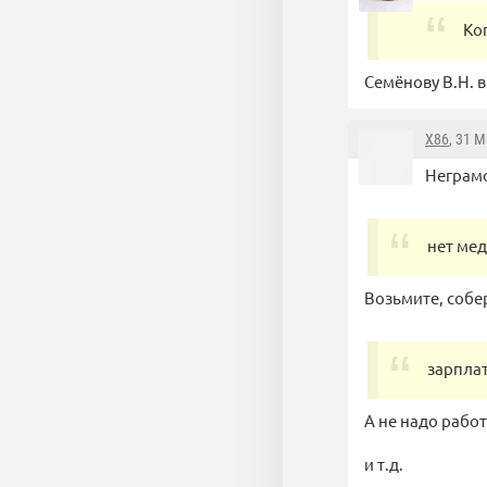
Ко
Семёнову В.Н. в
X86
, 31 
Неграмо
нет ме
Возьмите, собер
зарпла
А не надо работ
и т.д.