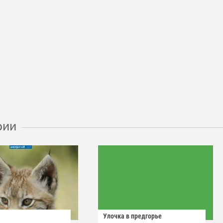
рии
Улочка в предгорье