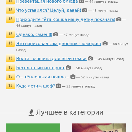
Презентация нового блюда
15
— 44 минуты назад
Что уставился? Целуй, давай!
15
— 45 минут назад
Приходите тётя Кошка нашу детку покачать!
15
—
46 минут назад
Однако, самец!!!
15
— 47 минут назад
Это нарисовал сам дворник - юморист
15
— 48 минут
назад
Волга - машина для всей семьи
15
— 49 минут назад
Бесплатный интернет
15
— 50 минут назад
О....тёпленькая пошла...
15
— 52 минуты назад
Куда летим шеф?
15
— 53 минуты назад
Лучшее в категории