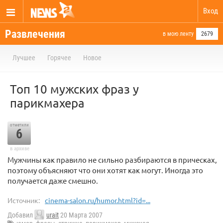
Вход
Развлечения
в мою ленту
2679
Лучшее
Горячее
Новое
Топ 10 мужских фраз у
парикмахера
отметили
6
в архиве
Мужчины как правило не сильно разбираются в прическах,
поэтому объясняют что они хотят как могут. Иногда это
получается даже смешно.
Источник:
cinema-salon.ru/humor.html?id=...
Добавил
urait
20 Марта 2007