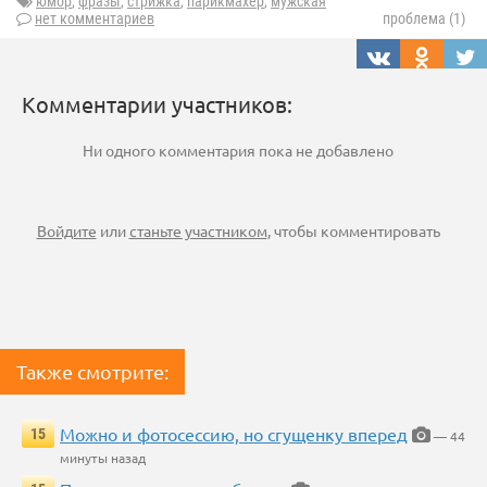
юмор
,
фразы
,
стрижка
,
парикмахер
,
мужская
нет комментариев
проблема (1)
Комментарии участников:
Ни одного комментария пока не добавлено
Войдите
или
станьте участником
, чтобы комментировать
Также смотрите:
Можно и фотосессию, но сгущенку вперед
15
— 44
минуты назад