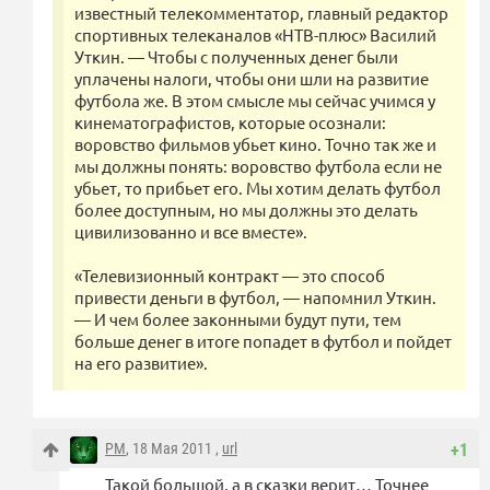
известный телекомментатор, главный редактор
спортивных телеканалов «НТВ-плюс» Василий
Уткин. — Чтобы с полученных денег были
уплачены налоги, чтобы они шли на развитие
футбола же. В этом смысле мы сейчас учимся у
кинематографистов, которые осознали:
воровство фильмов убьет кино. Точно так же и
мы должны понять: воровство футбола если не
убьет, то прибьет его. Мы хотим делать футбол
более доступным, но мы должны это делать
цивилизованно и все вместе».
«Телевизионный контракт — это способ
привести деньги в футбол, — напомнил Уткин.
— И чем более законными будут пути, тем
больше денег в итоге попадет в футбол и пойдет
на его развитие».
PM
, 18 Мая 2011 ,
url
+1
Такой большой, а в сказки верит… Точнее