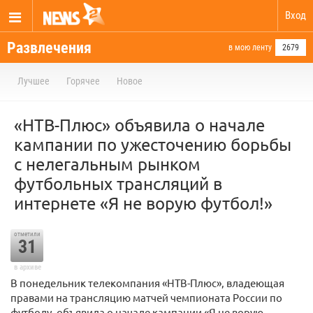
Вход
Развлечения
в мою ленту
2679
Лучшее
Горячее
Новое
«НТВ-Плюс» объявила о начале
кампании по ужесточению борьбы
с нелегальным рынком
футбольных трансляций в
интернете «Я не ворую футбол!»
отметили
31
в архиве
В понедельник телекомпания «НТВ-Плюс», владеющая
правами на трансляцию матчей чемпионата России по
футболу, объявила о начале кампании «Я не ворую