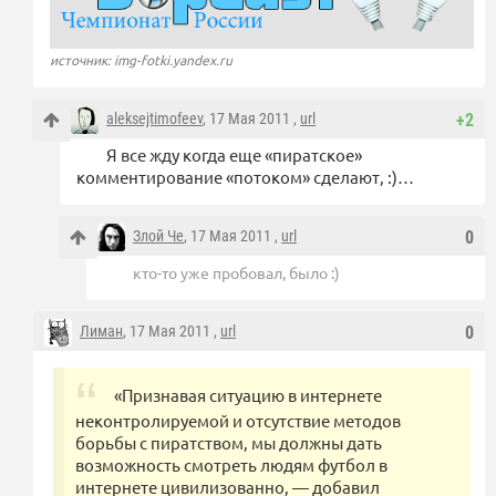
источник: img-fotki.yandex.ru
aleksejtimofeev
, 17 Мая 2011 ,
url
+2
Я все жду когда еще «пиратское»
комментирование «потоком» сделают, :)…
Злой Че
, 17 Мая 2011 ,
url
0
кто-то уже пробовал, было :)
Лиман
, 17 Мая 2011 ,
url
0
«Признавая ситуацию в интернете
неконтролируемой и отсутствие методов
борьбы с пиратством, мы должны дать
возможность смотреть людям футбол в
интернете цивилизованно, — добавил