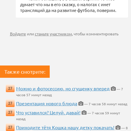
думает что мы в его сказку, о налогах с инет
трансляций да на развитие футбола, поверим.
Войдите
или
станьте участником
, чтобы комментировать
Также смотрите:
Можно и фотосессию, но сгущенку вперед
27
— 7
часов 57 минут назад
Презентация нового блюда
27
— 7 часов 58 минут назад
Что уставился? Целуй, давай!
27
— 7 часов 59 минут
назад
Приходите тётя Кошка нашу детку покачать!
27
— 8