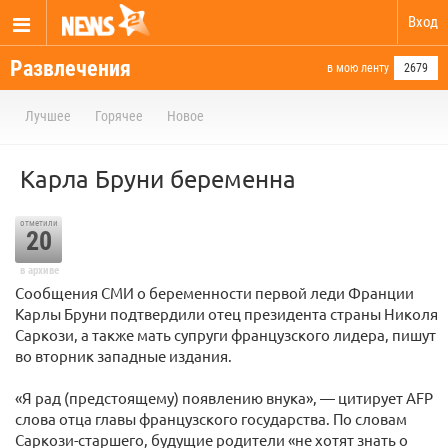
Вход
Развлечения
в мою ленту
2679
Лучшее
Горячее
Новое
Карла Бруни беременна
отметили
20
в архиве
Сообщения СМИ о беременности первой леди Франции
Карлы Бруни подтвердили отец президента страны Николя
Саркози, а также мать супруги французского лидера, пишут
во вторник западные издания.
«Я рад (предстоящему) появлению внука», — цитирует AFP
слова отца главы французского государства. По словам
Саркози-старшего, будущие родители «не хотят знать о