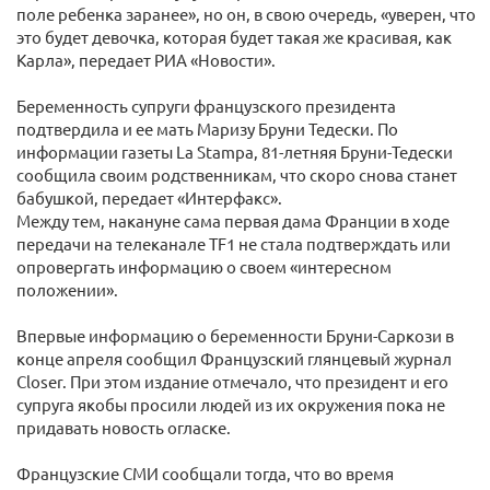
поле ребенка заранее», но он, в свою очередь, «уверен, что
это будет девочка, которая будет такая же красивая, как
Карла», передает РИА «Новости».
Беременность супруги французского президента
подтвердила и ее мать Маризу Бруни Тедески. По
информации газеты La Stampa, 81-летняя Бруни-Тедески
сообщила своим родственникам, что скоро снова станет
бабушкой, передает «Интерфакс».
Между тем, накануне сама первая дама Франции в ходе
передачи на телеканале TF1 не стала подтверждать или
опровергать информацию о своем «интересном
положении».
Впервые информацию о беременности Бруни-Саркози в
конце апреля сообщил Французский глянцевый журнал
Closer. При этом издание отмечало, что президент и его
супруга якобы просили людей из их окружения пока не
придавать новость огласке.
Французские СМИ сообщали тогда, что во время