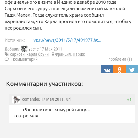
официального визита в Индию в декабре 2010 года
Саркози и его супруга посещали знаменитый мавзолей
Тадж Махал. Тогда служитель храма сообщил
журналистам, что Карла просила его помолиться, чтобы у
нее родился сын.
Источник:
vz.ru/news/2011/5/17/491977.ht...
Добавил
yache
17 Мая 2011
саркози
,
карла бруни
Франция
,
Париж
1 комментарий
проблема (1)
Комментарии участников:
comander
, 17 Мая 2011 ,
url
+1
+5 к политическому рейтингу…
театро мля