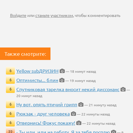
Войдите
или
станьте участником
, чтобы комментировать
Также смотрите:
Yellow subДРИЗИН
6
— 18 минут назад
Оптимисты... блин
6
— 19 минут назад
Спутниковая тарелка вносит некий диссонанс
6
—
20 минут назад
Ну вот, опять птичий грипп
6
— 21 минуту назад
Рюкзак - друг человека
6
— 22 минуты назад
Отвернись! Фокус покажу!
6
— 22 минуты назад
- Ты иди, иди на работу. Я за тебя посплю
22
— 9