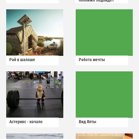
поближе подойдет
Рай в шалаше
Работа мечты
Астерикс - начало
Вид Ялты