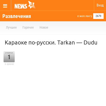
Вход
Развлечения
в мою ленту
2679
Лучшее
Горячее
Новое
Караоке по-русски. Tarkan — Dudu
отметил
1
в архиве