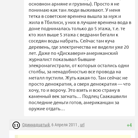
основном армяне и грузины). Просто я не
понимаю как там люди выживают. У меня
тетка в советские времена вышла за муж и
жила в Тбилиси, у них в лучшие времена вода в
доме поднималась только до 5 этажа, т.е. те
кто жил выше 5 этажа с ведрами бегали к
соседям воды набрать. Сейчас там куча
деревень, где электричества не видели уже 20
лет. Даже по «Дискавери» американский
журналист показывал бывшие
элекромагистрали, от которых остались одни
столбы, за ненадобностью все провода на
металл пустили. Жуть какая-то. Там сейчас не
просто демократия, а сверх демократия — что
хочу, то и ворочу. Это взять и всю страну в
каменный век загнать… Подлец Саакашвили
последние деньги готов, американцам за
оружие отдать…
Одиннадцатый
, 6 Апреля 2011 ,
url
+4