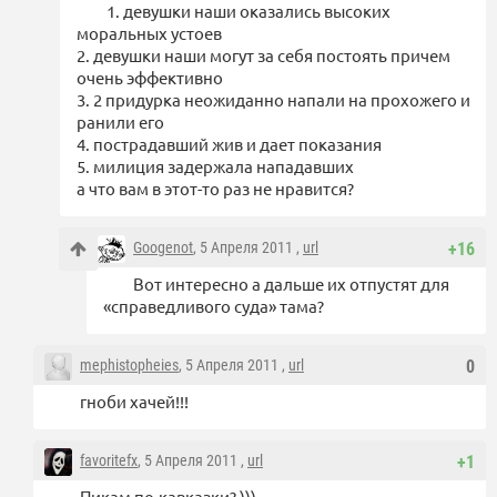
1. девушки наши оказались высоких
моральных устоев
2. девушки наши могут за себя постоять причем
очень эффективно
3. 2 придурка неожиданно напали на прохожего и
ранили его
4. пострадавший жив и дает показания
5. милиция задержала нападавших
а что вам в этот-то раз не нравится?
Googenot
, 5 Апреля 2011 ,
url
+16
Вот интересно а дальше их отпустят для
«справедливого суда» тама?
mephistopheies
, 5 Апреля 2011 ,
url
0
гноби хачей!!!
favoritefx
, 5 Апреля 2011 ,
url
+1
Пикам по-кавказки? )))