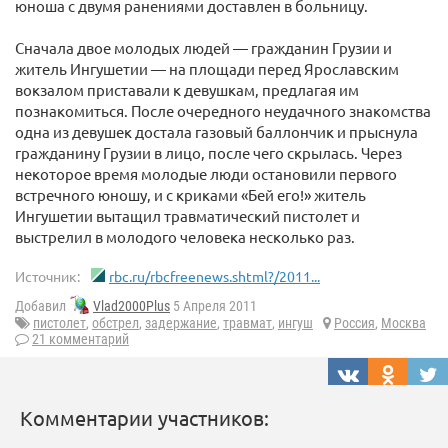
юноша с двумя ранениями доставлен в больницу.
Сначала двое молодых людей — гражданин Грузии и
житель Ингушетии — на площади перед Ярославским
вокзалом приставали к девушкам, предлагая им
познакомиться. После очередного неудачного знакомства
одна из девушек достала газовый баллончик и прыснула
гражданину Грузии в лицо, после чего скрылась. Через
некоторое время молодые люди остановили первого
встречного юношу, и с криками «Бей его!» житель
Ингушетии вытащил травматический пистолет и
выстрелил в молодого человека несколько раз.
Источник:
rbc.ru/rbcfreenews.shtml?/2011...
Добавил
Vlad2000Plus
5 Апреля 2011
пистолет
,
обстрел
,
задержание
,
травмат
,
ингуш
Россия
,
Москва
21 комментарий
Комментарии участников: