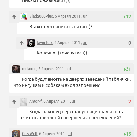
Vlad2000Plus
, 5 Апреля 2011 ,
url
+12
Вы хотели написать пикап :)?
favoritefx
, 6 Апреля 2011 ,
url
0
Конечно ))) очепятка )))
rocknroll
, 5 Апреля 2011 ,
url
+31
когда будут висеть на дверях заведений таблички,
что ингушам и собакам вход запрещен?
Anton-f
, 6 Апреля 2011 ,
url
-2
Когда наконец перестанут национальность
считать причиной совершения преступлений?
GreyWolf
, 6 Апреля 2011 ,
url
+15