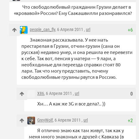
Что свободолюбивый гражданин Грузии делает в
«кровавой» России? Ему Саакашвилли разонравился?
people_can_fly
, 6 Апреля 2011 ,
url
+6
Знакомая рассказывала. У нее мать
престарелая в Грузии, отчим-грузин (сама он
русская) недавно умер, и она решила ее перевезти
к себе. Так вот, пенсия у матери — 9 лари, а
необходимые для переезда справки стоят 80
лари. Так что могу представить, почему
свободолюбивые грузины рвутся в Россию.
X86
, 6 Апреля 2011 ,
url
0
Хм… А как же 3G и все дела?.. ))
GreyWolf
, 6 Апреля 2011 ,
url
+2
Я отлично знаю как там живут, так как у
меня много знакомых и друзей с Кавказа (в