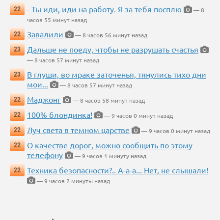
- Ты иди, иди на работу. Я за тебя посплю
22
— 8
часов 55 минут назад
Завалили
22
— 8 часов 56 минут назад
Дальше не поеду, чтобы не разрушать счастья
23
— 8 часов 57 минут назад
В глуши, во мраке заточенья, тянулись тихо дни
23
мои...
— 8 часов 57 минут назад
Маджонг
22
— 8 часов 58 минут назад
100% блондинка!
22
— 9 часов 0 минут назад
Луч света в темном царстве
22
— 9 часов 0 минут назад
О качестве дорог, можно сообщить по этому
22
телефону
— 9 часов 1 минуту назад
Техника безопасности?.. А-а-а... Нет, не слышали!
22
— 9 часов 2 минуты назад