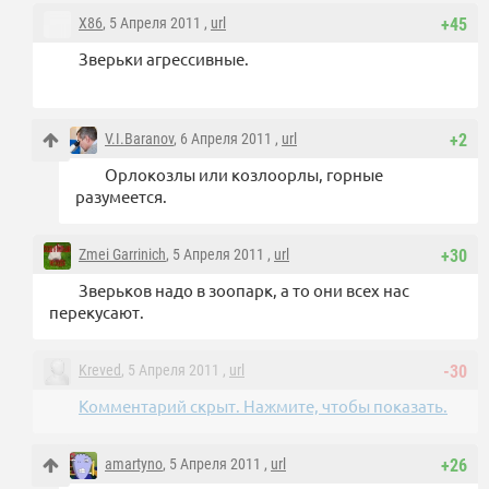
X86
, 5 Апреля 2011 ,
url
+45
Зверьки агрессивные.
V.I.Baranov
, 6 Апреля 2011 ,
url
+2
Орлокозлы или козлоорлы, горные
разумеется.
Zmei Garrinich
, 5 Апреля 2011 ,
url
+30
Зверьков надо в зоопарк, а то они всех нас
перекусают.
Kreved
, 5 Апреля 2011 ,
url
-30
Комментарий скрыт. Нажмите, чтобы показать.
amartyno
, 5 Апреля 2011 ,
url
+26