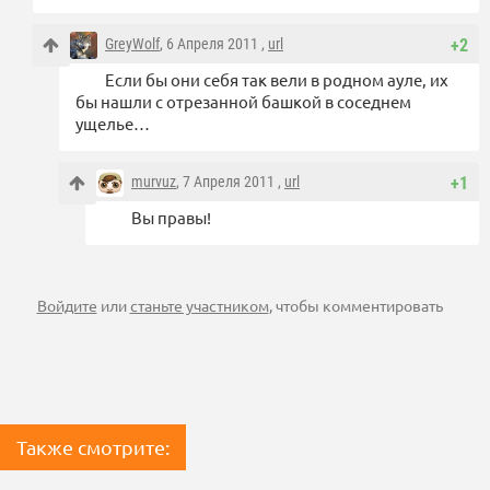
GreyWolf
, 6 Апреля 2011 ,
url
+2
Если бы они себя так вели в родном ауле, их
бы нашли с отрезанной башкой в соседнем
ущелье…
murvuz
, 7 Апреля 2011 ,
url
+1
Вы правы!
Войдите
или
станьте участником
, чтобы комментировать
Также смотрите: