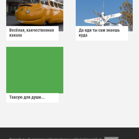
Весёлая, какчественная
Да иди ты сам знаешь
какаха
куда
Таксую для души...