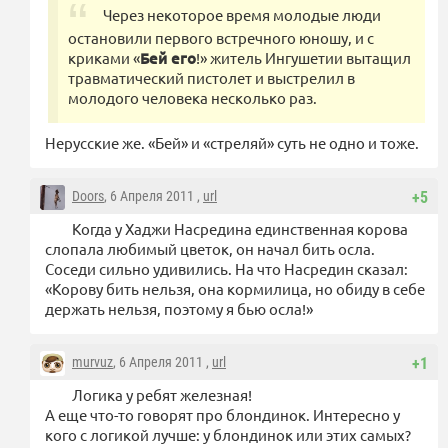
Через некоторое время молодые люди
остановили первого встречного юношу, и с
криками «
Бей его
!» житель Ингушетии вытащил
травматический пистолет и выстрелил в
молодого человека несколько раз.
Нерусские же. «Бей» и «стреляй» суть не одно и тоже.
Doors
, 6 Апреля 2011 ,
url
+5
Когда у Хаджи Насредина единственная корова
слопала любимый цветок, он начал бить осла.
Соседи сильно удивились. На что Насредин сказал:
«Корову бить нельзя, она кормилица, но обиду в себе
держать нельзя, поэтому я бью осла!»
murvuz
, 6 Апреля 2011 ,
url
+1
Логика у ребят железная!
А еще что-то говорят про блондинок. Интересно у
кого с логикой лучше: у блондинок или этих самых?