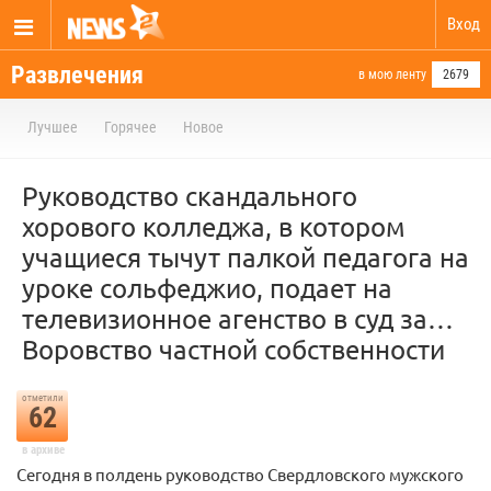
Вход
Развлечения
в мою ленту
2679
Лучшее
Горячее
Новое
Руководство скандального
хорового колледжа, в котором
учащиеся тычут палкой педагога на
уроке сольфеджио, подает на
телевизионное агенство в суд за…
Воровство частной собственности
отметили
62
в архиве
Сегодня в полдень руководство Свердловского мужского