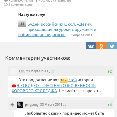
колледж
,
палка
Россия
,
Екатеринбург
3 комментария
На эту же тему:
Будни российских школ. «Дети»,
44
приходящие на уроки с оружием и
избивающие педагогов
— 2 Апреля 2011
Комментарии участников:
X86
, 23 Марта 2011 ,
url
+2
Это продолжение вот
этой
истории.
18
ЭТО ВИДЕО — ЧАСТНАЯ СОБСТВЕННОСТЬ
ХОРОВОГО КОЛЛЕДЖА
. Не смейте ее воровать.
pingpong
, 23 Марта 2011 ,
url
+4
Любопытно с каких пор видео может быть