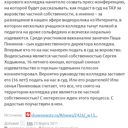
хорового колледжа наметило созвать пресс-конференцию,
на которой будет рассказывать, как подаст в суд на ТАУ за
воровство частной собственности, а именно – за
размещение в нашем эфире видеоролика из Интернета, в
котором несколько учащихся колледжа тычут палкой в
педагога на уроке сольфеджио и всячески морально
издеваются. Среди участников вакханалии замечен Паша
Пименов – сын художественного директора колледжа.
Впервые кто-то на нас намерен подать в суд за воровство.
Видеосъемка является частной собственностью Сергея
Ходыкина, 16-летнего юноши, который снимал
издевательство и гнусным гаденьким голосом
комментировал. Вероятно руководство колледжа заставит
его (16 лет!) подать на нас в суд. Или его родителей? Или
семья Пименовых считает, что все, что снято на
территории колледжа уже является ее частной
собственностью? С интересом ждем этого процесса. С
радостью поучаствуем в нем.
Источник:
shownewstv.ru/#/news/2426/_w13...
Добавил
X86
23 Марта 2011