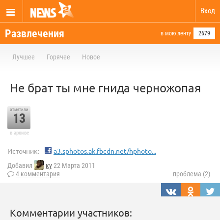
Вход
Развлечения
в мою ленту
2679
Лучшее
Горячее
Новое
Не брат ты мне гнида черножопая
отметили
13
в архиве
Источник:
a3.sphotos.ak.fbcdn.net/hphoto...
Добавил
ку
22 Марта 2011
4 комментария
проблема (2)
Комментарии участников: