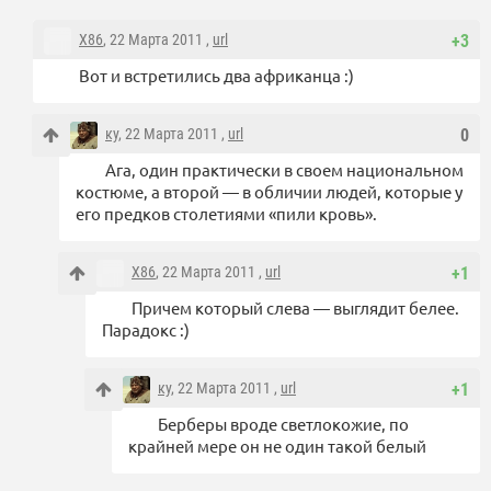
X86
, 22 Марта 2011 ,
url
+3
Вот и встретились два африканца :)
ку
, 22 Марта 2011 ,
url
0
Ага, один практически в своем национальном
костюме, а второй — в обличии людей, которые у
его предков столетиями «пили кровь».
X86
, 22 Марта 2011 ,
url
+1
Причем который слева — выглядит белее.
Парадокс :)
ку
, 22 Марта 2011 ,
url
+1
Берберы вроде светлокожие, по
крайней мере он не один такой белый